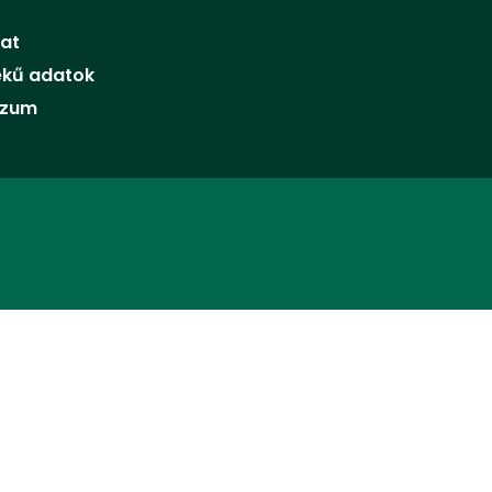
at
ekű adatok
szum