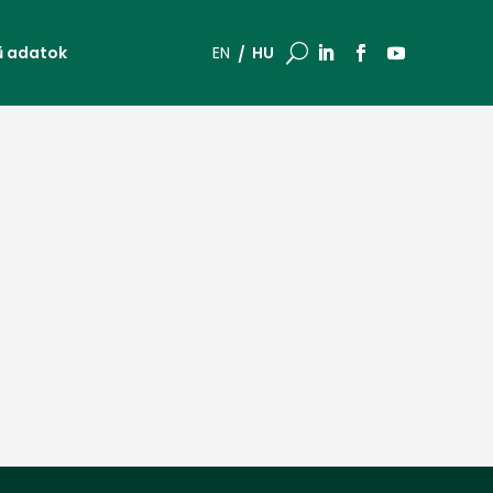
ű adatok
U
HU
EN