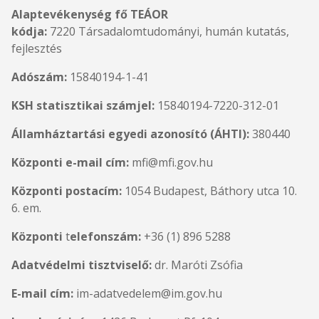
Alaptevékenység fő TEÁOR
kódja:
7220 Társadalomtudományi, humán kutatás,
fejlesztés
Adószám:
15840194-1-41
KSH statisztikai számjel:
15840194-7220-312-01
Államháztartási egyedi azonosító (ÁHTI):
380440
Központi e-mail cím:
mfi@mfi.gov.hu
Központi
postacím:
1054 Budapest, Báthory utca 10.
6. em.
Központi
t
elefonszám:
+36 (1) 896 5288
Adatvédelmi tisztviselő:
dr. Maróti Zsófia
E-mail cím:
im-adatvedelem@im.gov.hu