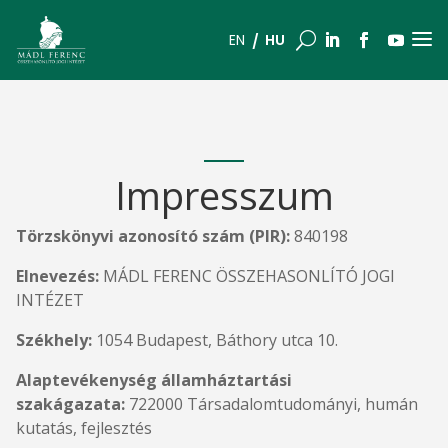
a
U
HU
EN
Impresszum
Törzskönyvi azonosító szám (PIR):
840198
Elnevezés:
MÁDL FERENC ÖSSZEHASONLÍTÓ JOGI
INTÉZET
Székhely:
1054 Budapest, Báthory utca 10.
Alaptevékenység államháztartási
szakágazata:
722000 Társadalomtudományi, humán
kutatás, fejlesztés