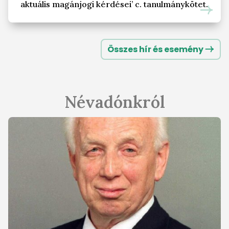
aktuális magánjogi kérdései’ c. tanulmánykötet.
Összes hír és esemény
Névadónkról