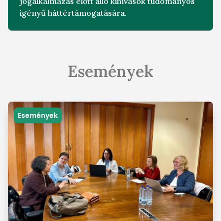
jogalkalmazás előtt álló kihívások tudományos
igényű háttértámogatására.
Események
Események