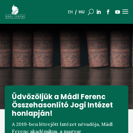
a
U
HU
EN
Üdvözöljük a Mádl Ferenc
Összehasonlító Jogi Intézet
honlapján!
A 2019-ben létrejött Intézet névadója, Mádl
Ferenc akadémikus, a magyar