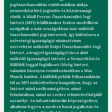
jogösszehasonlítás emblematikus alakja,
nemzetközi hírű jogtudós és köztársasági
elnök. A Mádl Ferenc Összehasonlító Jogi
Intézet (MFI) felállításakor fontos modellként
szolgáltak a más országokban már működő
összehasonlító jogi intézetek, így különösen a
szövetségi igazságügyi minisztérium
szerveként működő Svájci Összehasonlító Jogi
Intézet, a lengyel igazságügyi tárca alatt
működő Igazságügyi Intézet, a Nemzetközi és
Külföldi Joggal foglalkozó Görög Intézet,
valamint bizonyos vonatkozásokban a Max
Planck Institut.
A külföldi példák felhasználásán
túl az MFI működésében hangsúlyos, hogy az
Intézet mind szellemiségében, mind
feladataiban, mind az ezekre tekintettel kiépülő
személyi- és infrastrukturális képességeiben
alkalmas legyen a modern hazai jogalkotás és