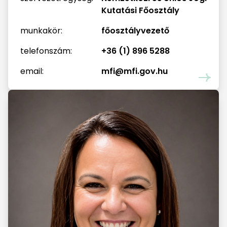
Kutatási Főosztály
munkakör:
főosztályvezető
telefonszám:
+36 (1) 896 5288
email:
mfi@mfi.gov.hu