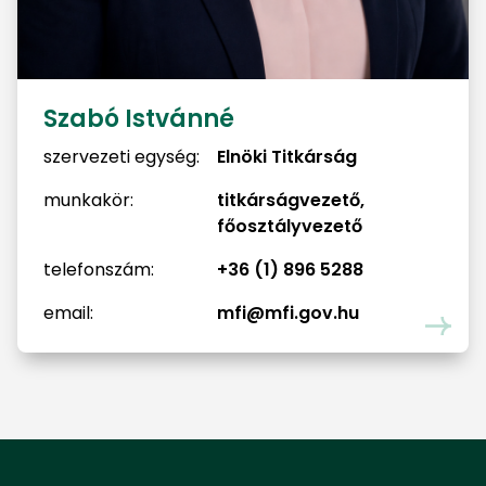
Szabó Istvánné
szervezeti egység:
Elnöki Titkárság
munkakör:
titkárságvezető,
főosztályvezető
telefonszám:
+36 (1) 896 5288
email:
mfi@mfi.gov.hu