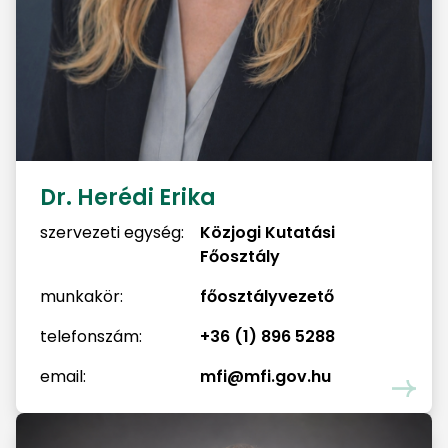
Dr. Herédi Erika
szervezeti egység:
Közjogi Kutatási
Főosztály
munkakör:
főosztályvezető
telefonszám:
+36 (1) 896 5288
email:
mfi@mfi.gov.hu