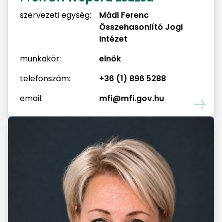
szervezeti egység:
Mádl Ferenc
Összehasonlító Jogi
Intézet
munkakör:
elnök
telefonszám:
+36 (1) 896 5288
email:
mfi@mfi.gov.hu