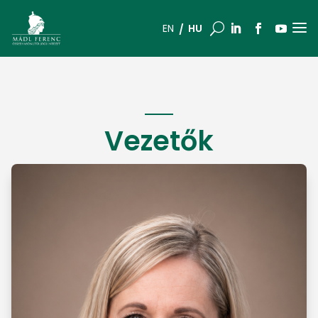
a
U
HU
EN
Vezetők