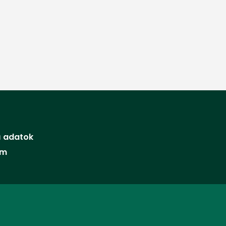
 adatok
um