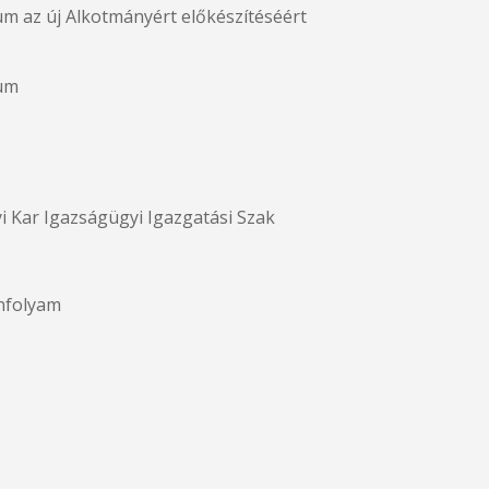
um az új Alkotmányért előkészítéséért
ium
i Kar Igazságügyi Igazgatási Szak
anfolyam