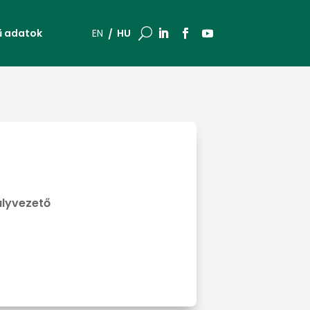
ű adatok
U
HU
EN
ályvezető