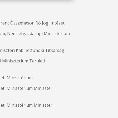
erenc Összehasonlító Jogi Intézet
rium, Nemzetgazdasági Minisztérium
niszteri Kabinetfőnöki Titkárság
i Minisztérium Területi
zeti Minisztérium
eti Minisztérium Miniszteri
eti Minisztérium Miniszteri