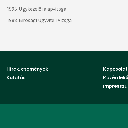
1995. Ügykezelői alapvizsga
1988. Bírósági Ügyviteli Vizsga
Hírek, események
Kapcsolat
Kutatás
Közérdekű
Impressz