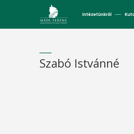
Intézetünkről
Kut
Szabó Istvánné