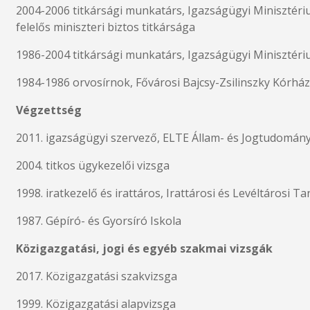
2004-2006 titkársági munkatárs, Igazságügyi Minisztéri
felelős miniszteri biztos titkársága
1986-2004 titkársági munkatárs, Igazságügyi Minisztér
1984-1986 orvosírnok, Fővárosi Bajcsy-Zsilinszky Kórház
Végzettség
2011. igazságügyi szervező, ELTE Állam- és Jogtudomány
2004. titkos ügykezelői vizsga
1998. iratkezelő és irattáros, Irattárosi és Levéltárosi T
1987. Gépíró- és Gyorsíró Iskola
Közigazgatási, jogi és egyéb szakmai vizsgák
2017. Közigazgatási szakvizsga
1999. Közigazgatási alapvizsga