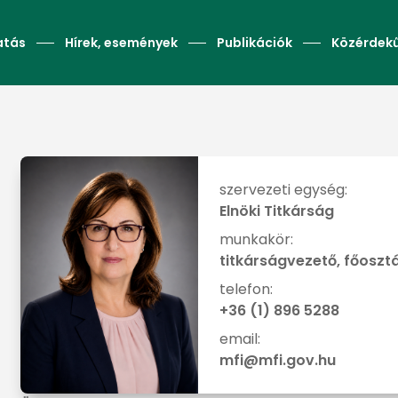
atás
Hírek, események
Publikációk
Közérdek
szervezeti egység:
Elnöki Titkárság
munkakör:
titkárságvezető, főoszt
telefon:
+36 (1) 896 5288
email:
mfi@mfi.gov.hu