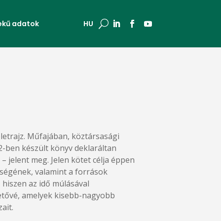
ekű adatok
U
HU
életrajz. Műfajában, köztársasági
12-ben készült könyv deklaráltan
 – jelent meg. Jelen kötet célja éppen
tségének, valamint a források
 hiszen az idő múlásával
etővé, amelyek kisebb-nagyobb
ait.