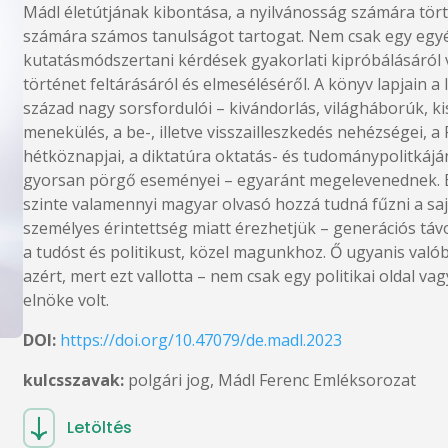
Mádl életútjának kibontása, a nyilvánosság számára t
számára számos tanulságot tartogat. Nem csak egy egyéni
kutatásmódszertani kérdések gyakorlati kipróbálásáról v
történet feltárásáról és elmeséléséről. A könyv lapjain a l
század nagy sorsfordulói – kivándorlás, világháborúk, ki
menekülés, a be-, illetve visszailleszkedés nehézségei, a
hétköznapjai, a diktatúra oktatás- és tudománypolitkájá
gyorsan pörgő eseményei – egyaránt megelevenednek. E
szinte valamennyi magyar olvasó hozzá tudná fűzni a saj
személyes érintettség miatt érezhetjük – generációs táv
a tudóst és politikust, közel magunkhoz. Ő ugyanis való
azért, mert ezt vallotta – nem csak egy politikai oldal 
elnöke volt.
DOI:
https://doi.org/10.47079/de.madl.2023
kulcsszavak:
polgári jog, Mádl Ferenc Emléksorozat
Letöltés