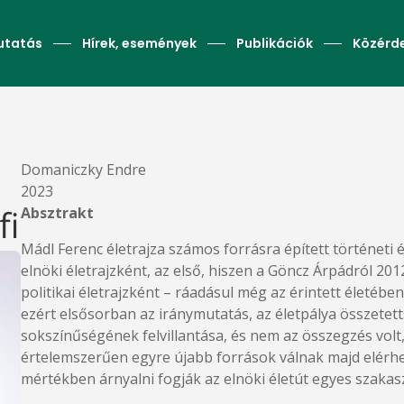
utatás
Hírek, események
Publikációk
Közérd
Domaniczky Endre
2023
fi
Absztrakt
Mádl Ferenc életrajza számos forrásra épített történeti 
elnöki életrajzként, az első, hiszen a Göncz Árpádról 20
politikai életrajzként – ráadásul még az érintett életében
ezért elsősorban az iránymutatás, az életpálya összetet
sokszínűségének felvillantása, és nem az összegzés volt,
értelemszerűen egyre újabb források válnak majd elérh
mértékben árnyalni fogják az elnöki életút egyes szakasz