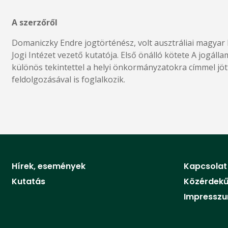
A szerzőről
Domaniczky Endre jogtörténész, volt ausztráliai magyar
Jogi Intézet vezető kutatója. Első önálló kötete A jogáll
különös tekintettel a helyi önkormányzatokra címmel jöt
feldolgozásával is foglalkozik.
Hírek, események
Kapcsolat
Kutatás
Közérdekű
Impressz