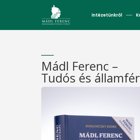
Intézetünkről
K
Mádl Ferenc –
Tudós és államfér