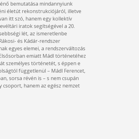
örténő bemutatása mindannyiunk
 életút rekonstrukciójáról, illetve
an itt szó, hanem egy kollektív
evéltári iratok segítségével a 20.
sebbségi lét, az ismeretlenbe
 Rákosi- és Kádár-rendszer
nak egyes elemei, a rendszerváltozás
lsősorban emiatt Mádl történetéhez
át személyes történetét, s éppen e
olságtól függetlenül – Mádl Ferencet,
ban, sorsa révén is – s nem csupán
vagy csoport, hanem az egész nemzet