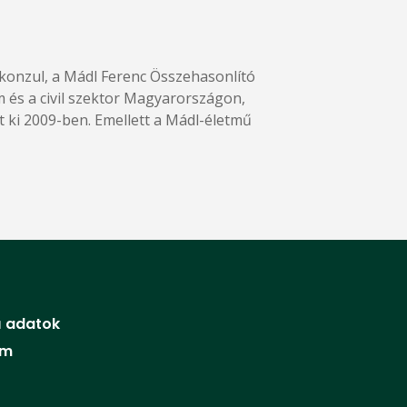
 konzul, a Mádl Ferenc Összehasonlító
am és a civil szektor Magyarországon,
t ki 2009-ben. Emellett a Mádl-életmű
 adatok
um