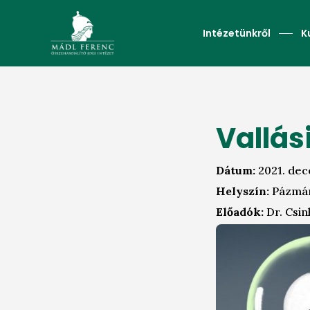
Intézetünkről
K
Vallás
Dátum:
2021. dec
Helyszín:
Pázmán
Előadók:
Dr. Csin