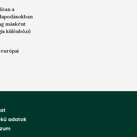
lóan a
állapodásokban
ág másként
égis különböző
-európai
at
ekű adatok
szum