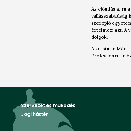
Az előadás arra a
vallásszabadság 
szereplő egyetem
értelmezi azt. A 
dolgok.
A kutatás a Mádl 
Professzori Háló
Szervezet és működés
Jogi háttér