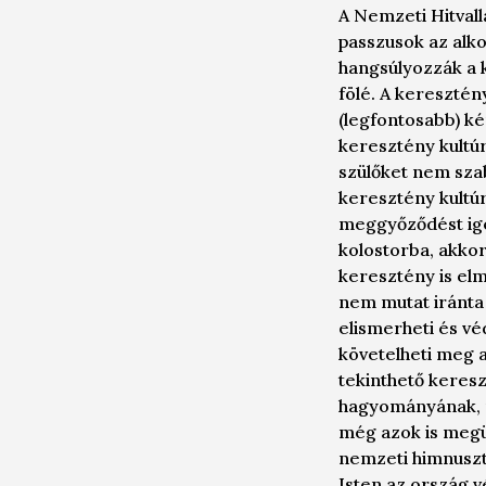
A Nemzeti Hitval
passzusok az alko
hangsúlyozzák a 
fölé. A kereszté
(legfontosabb) ké
keresztény kultú
szülőket nem sza
keresztény kultúr
meggyőződést igé
kolostorba, akkor 
keresztény is elm
nem mutat iránta v
elismerheti és v
követelheti meg a
tekinthető keresz
hagyományának, n
még azok is megün
nemzeti himnuszt
Isten az ország v