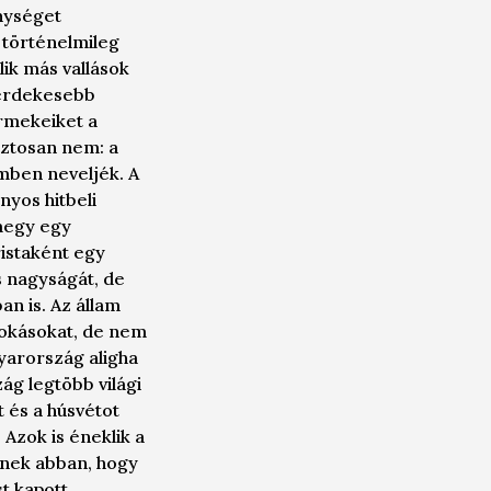
nységet
 történelmileg
ik más vallások
gérdekesebb
ermekeiket a
iztosan nem: a
mben neveljék. A
nyos hitbeli
lmegy egy
ristaként egy
s nagyságát, de
an is. Az állam
zokásokat, de nem
yarország aligha
ág legtöbb világi
 és a húsvétot
Azok is éneklik a
znek abban, hogy
t kapott.