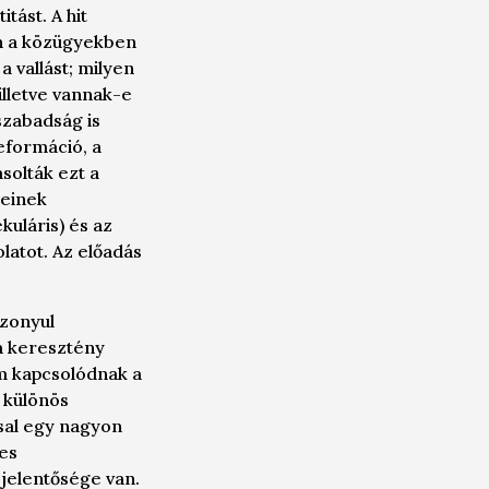
tást. A hit
an a közügyekben
 vallást; milyen
illetve vannak-e
szabadság is
eformáció, a
solták ezt a
jeinek
kuláris) és az
latot. Az előadás
szonyul
a keresztény
m kapcsolódnak a
 különös
ssal egy nagyon
yes
jelentősége van.