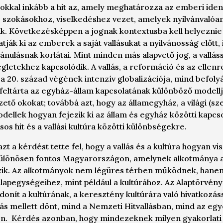
sokkal inkább a hit az, amely meghatározza az emberi identi
 szokásokhoz, viselkedéshez vezet, amelyek nyilvánvaló
k. Következésképpen a jognak kontextusba kell helyeznie a
tják ki az emberek a saját vallásukat a nyilvánosság előtt, 
nulásnak korlátai. Mint minden más alapvető jog, a vallás
gletekhez kapcsolódik. A vallás, a reformáció és az ellenr
 a 20. század végének intenzív globalizációja, mind befolyá
 feltárta az egyház-állam kapcsolatának különböző modell
ető okokat; továbbá azt, hogy az államegyház, a világi (sze
llek hogyan fejezik ki az állam és egyház közötti kapcso
lásos hit és a vallási kultúra közötti különbségekre.
zt a kérdést tette fel, hogy a vallás és a kultúra hogyan vi
ülönösen fontos Magyarországon, amelynek alkotmánya 
ozik. Az alkotmányok nem légüres térben működnek, hane
apegységeihez, mint például a kultúrához. Az Alaptörvény
jdonít a kultúrának, a keresztény kultúrára való hivatkozá
ás mellett dönt, mind a Nemzeti Hitvallásban, mind az eg
. Kérdés azonban, hogy mindezeknek milyen gyakorlati 