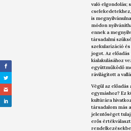
való elgondolás; 
cselekedetekhez,
is megnyilvánulna
módon nyilvánítha
ennek a megnyilvá
társadalmi szüksé
szekularizáció és
jogot. Az előadás
kialakulásához vez
együttműködő mode
rávilágított a val
Végül az előadás a
egymáshoz? Ez k
kultúrára hivatk
társadalom más al
jelentőséget tula
erős értékválaszt
rendelkezésekben