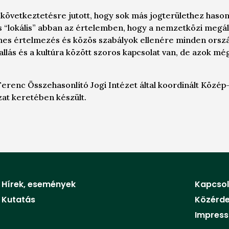
 következtetésre jutott, hogy sok más jogterülethez hason
is “lokális” abban az értelemben, hogy a nemzetközi meg
es értelmezés és közös szabályok ellenére minden orsz
vallás és a kultúra között szoros kapcsolat van, de azok m
Ferenc Összehasonlító Jogi Intézet által koordinált Közép
zat keretében készült.
Hírek, események
Kapcsol
Kutatás
Közérd
Impres