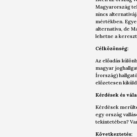
Magyarország tehá
nincs alternatív
mértékben. Egyedü
alternatíva, de 
lehetne a kereszt
Célközönség:
Az előadás külön
magyar joghallga
Írország) hallgató
előzetesen kiküld
Kérdések és vála
Kérdések merültek
egy ország vallás
tekintetében? Van
Következtetés: