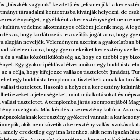
lás „büszkék vagyunk” kezdetű és „elismerjük” a kereszté
tmányt társadalmi kontextusba kívánják helyezni, de csak
kereszténységet, egyébként a kereszténységet nem emel
ny kultúra védelme alkotmányos célként jelenik meg. A le
rdés az, hogy korlátozzák-e a szülők jogát arra, hogy gy
ra alapján neveljék. Véleményem szerint a gyakorlatban b
bad kötelezni arra, hogy gyermekeiket keresztény szelle
a és a vallás közötti különbség az, hogy ez utóbbi egy bizo
nyel. Egy gyakori példával élve: amikor egy buddhista e
az a célja, hogy kifejezze vallásos tiszteletét (imádat). Tu
ehet egy buddhista templomba, tisztelheti annak kulturáli
allási tiszteletet. Hasonló a helyzet a keresztény kultúráb
édheti ezeket a jelenségeket, mint műalkotásokat és néps
 vallási tiszteletet. A templomba járás szempontjából Mag
tény országnak. Más kérdés a keresztény kultúra. Az orsz
épszokásának keresztény gyökerei vannak: a karácsonyt
neplik, akik nem követik a keresztény vallási szokásokat. 
, amely eredetileg egy ima Istenhez, akik nem igazán his
édelmezője. Az ország címerében a kereszt világi jelentés