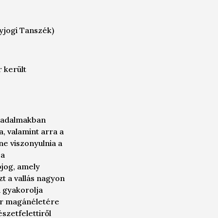
yjogi Tanszék)
 került
ársadalmakban
, valamint arra a
ne viszonyulnia a
 a
pjog, amely
zt a vallás nagyon
n gyakorolja
ber magánéletére
szetfelettiről