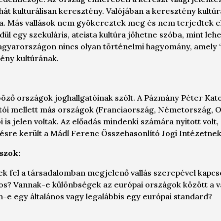
t kulturálisan keresztény. Valójában a keresztény kultúr
ája. Más vallások nem gyökereztek meg és nem terjedtek e
l egy szekuláris, ateista kultúra jöhetne szóba, mint leh
Magyarországon nincs olyan történelmi hagyomány, amely 
ény kultúrának.
böző országok joghallgatóinak szólt. A Pázmány Péter Kat
tói mellett más országok (Franciaország, Németország, O
i is jelen voltak. Az előadás mindenki számára nyitott volt, 
ésre került a Mádl Ferenc Összehasonlító Jogi Intézetnek
szok:
 fel a társadalomban megjelenő vallás szerepével kapcsol
os? Vannak-e különbségek az európai országok között a va
-e egy általános vagy legalábbis egy európai standard?