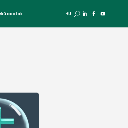
ekű adatok
U
HU