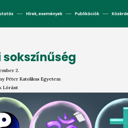
utatás
Hírek, események
Publikációk
Közérd
i sokszínűség
ember 2.
y Péter Katolikus Egyetem
k Lóránt