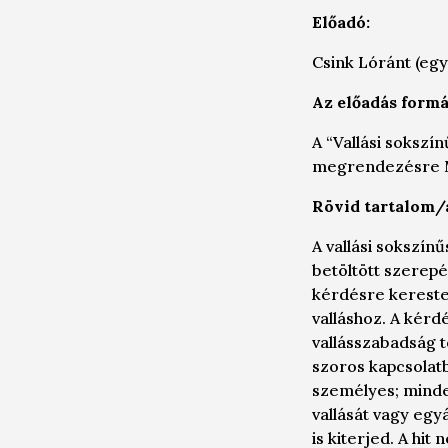
Előadó:
Csink Lóránt (eg
Az előadás formá
A “
Vallási sokszí
megrendezésre M
Rövid tartalom/á
A vallási sokszín
betöltött szerepé
kérdésre kereste 
valláshoz. A kérd
vallásszabadság t
szoros kapcsolatb
személyes; minden
vallását vagy eg
is kiterjed. A hi