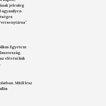
ának jelenleg
l ugyanilyen
etséges
“versenytársa”
olikus Egyetem
laszország,
az elérési link
.
atban. Mitől lesz
llás