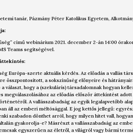
yetemi tanár, Pázmány Péter Katolikus Egyetem, Alkotmán
ja:
nűség
” című webinárium 2021. december 2-án 14:00 órakor
S Teams segítségével.
ttekintés:
űség Európa-szerte aktuális kérdés. Az előadás a vallás t
re összpontosított, a sokszínűség előnyeire és hátrányaira
a választ, hogy a (szekuláris) társadalomnak hogyan kelle
és megválaszolásához az előadás először áttekintést adott
örténetéről. A vallásszabadság az egyik legalapvetőbb ala
an áll az emberi méltósággal. E jog kettős jellegű: egyrés
ki szabadon dönthet arról, hogy milyen hitet vall, hogya
yáltalán gyakorolja-e? Másrészt a vallásszabadság az em
t nemcsak egyszerűen az életről, a világról vagy bármi termé