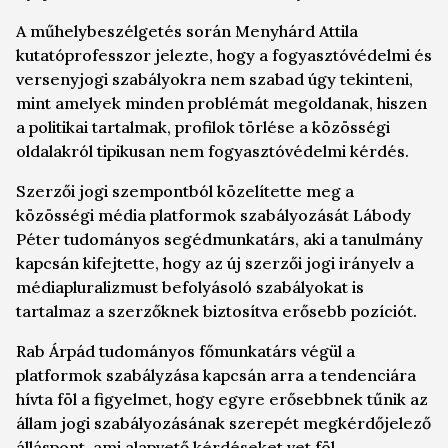
A műhelybeszélgetés során Menyhárd Attila
kutatóprofesszor jelezte, hogy a fogyasztóvédelmi és
versenyjogi szabályokra nem szabad úgy tekinteni,
mint amelyek minden problémát megoldanak, hiszen
a politikai tartalmak, profilok törlése a közösségi
oldalakról tipikusan nem fogyasztóvédelmi kérdés.
Szerzői jogi szempontból közelítette meg a
közösségi média platformok szabályozását Lábody
Péter tudományos segédmunkatárs, aki a tanulmány
kapcsán kifejtette, hogy az új szerzői jogi irányelv a
médiapluralizmust befolyásoló szabályokat is
tartalmaz a szerzőknek biztosítva erősebb pozíciót.
Rab Árpád tudományos főmunkatárs végül a
platformok szabályzása kapcsán arra a tendenciára
hívta föl a figyelmet, hogy egyre erősebbnek tűnik az
állam jogi szabályozásának szerepét megkérdőjelező
álláspont, ami alapvető kérdéseket vet föl.