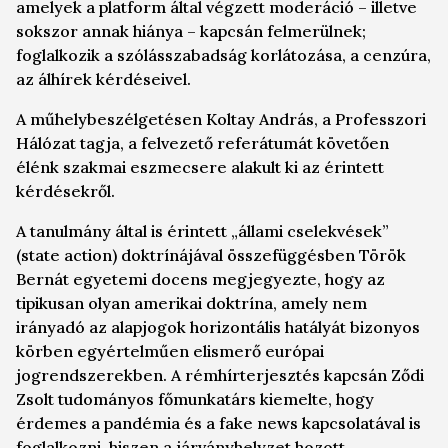
amelyek a platform által végzett moderáció – illetve
sokszor annak hiánya – kapcsán felmerülnek;
foglalkozik a szólásszabadság korlátozása, a cenzúra,
az álhírek kérdéseivel.
A műhelybeszélgetésen Koltay András, a Professzori
Hálózat tagja, a felvezető referátumát követően
élénk szakmai eszmecsere alakult ki az érintett
kérdésekről.
A tanulmány által is érintett „állami cselekvések”
(
state action
) doktrínájával összefüggésben Török
Bernát egyetemi docens megjegyezte, hogy az
tipikusan olyan amerikai doktrína, amely nem
irányadó az alapjogok horizontális hatályát bizonyos
körben egyértelműen elismerő európai
jogrendszerekben. A rémhírterjesztés kapcsán Ződi
Zsolt tudományos főmunkatárs kiemelte, hogy
érdemes a pandémia és a
fake news
kapcsolatával is
foglalkozni, hiszen a járványhelyzet hozott