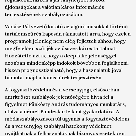
újdonságokat a valótlan káros információs
terjesztésének szabályozásában.
Vadász Pál vezető kutató az algoritmusokkal történő
tartalomszűrés kapcsán rámutatott arra, hogy ezek a
programok jelenleg nem elég fejlettek ahhoz, hogy
megfelelően szűrjék az összes káros tartalmat.
Hozzátette azt is, hogy a
deep fake
jelenséggel
azonban mindenképp indokolt bővebben foglalkozni,
hiszen prognosztizálható, hogy a használatuk jóval
túlmutat majd a hamis hírek terjesztésén.
A fogyasztóvédelmi és a versenyjogi, elsősorban
antritröszt szabályok jelentőségére hívta fel a
figyelmet Pünkösty András tudományos munkatárs,
utalva a német Bundeskartellamt gyakorlatára. A
médiaszabályozáson túl ugyanis a fogyasztóvédelem
és a versenyjog szabályai hatékony védelmet
nyújthatnak a felhasználóknak bizonyos esetekben.