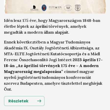
Idén lesz 175 éve, hogy Magyarországon 1848-ban
életbe léptek az áprilisi törvények, amelyek
megadták a modern állam alapjait.
Ennek következtében a Magyar Tudományos
Akadémia IX. Osztály Jogtörténeti Albizottsága, az
MTA–ELTE Jogtörténeti Kutatócsoportja és a Mádl
Ferenc Összehasonlító Jogi Intézet
2023 április 17-
18-án
„
Az áprilisi törvények 175 éve – A modern
Magyarország megalapozása
”
címmel magyar
nyelvű jogtörténeti tudományos konferenciát
szervez Budapesten, amelyre tisztelettel meghívjuk
Önt.
Részletek