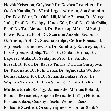
Novák Krisztina, Gulyásné Dr. Kovács Erzsébet , Dr.
Ocskó Katalin, Dr. Várai-Jeges Adrienn, Ana Samobor
, Dr. Edvi Péter, Dr. Oláh Lili, Máthé Zsuzsa, Dr. Varga
Judit, Prof. Dr. Szilágyi János Ede, Prof. Dr. Csák Csilla,
Prof. Dr. Ton Liefaard, Dr. Herczog Mária, Mikołaj
Paweł Pawlak, Prof. Dr. Szuromi Anzelm Szabolcs
O.Praem, Prof. Dr. Suzana Kraljić, Cédric Foussard,
Agnieszka Tomczewska, Dr. Zombory Katarzyna, Dr.
Lux Ágnes, Andjelija Tasić, Dr. Csalár Dorina, Dr.
Lápossy Attila, Dr. Szalayné Prof. Dr. Sándor
Erzsébet, Prof. Dr. Barzó Tímea, Dr. Lilla Garayová,
Dr. Katonáné Dr. Pehr Erika, Dr. Agnieszka Wedeł-
Domaradzka, Prof. Dr. Schanda Balázs, Prof. Dr.
Wopera Zsuzsa, Dr. Ivan Šimović, Dr. Martin Kornel
Moderátorok:
Szilágyi János Ede, Márkus Roland,
Raposa Bernadett, Raposa Bernadett, Vígh Noémi,
Puskás Balázs, Csókay László, Wopera Zsuzsa,
Erdősné Szeibert Orsolya Ágnes, Visontai-Szabó