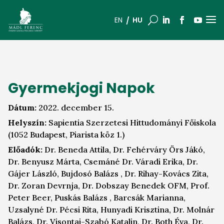
a
U
HU
EN
Gyermekjogi Napok
Dátum:
2022. december 15.
Helyszín:
Sapientia Szerzetesi Hittudományi Főiskola
(1052 Budapest, Piarista köz 1.)
Előadók:
Dr. Beneda Attila, Dr. Fehérváry Örs Jákó,
Dr. Benyusz Márta, Csemáné Dr. Váradi Erika, Dr.
Gájer László, Bujdosó Balázs , Dr. Rihay-Kovács Zita,
Dr. Zoran Devrnja, Dr. Dobszay Benedek OFM, Prof.
Peter Beer, Puskás Balázs , Barcsák Marianna,
Uzsalyné Dr. Pécsi Rita, Hunyadi Krisztina, Dr. Molnár
Balázs, Dr. Visontai-Szabó Katalin, Dr. Both Éva, Dr.