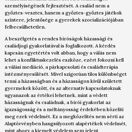
személyiségének fejlesztését. A család nem a
győztes-vesztes, hanem a győztes-győztes játékok
színtere, jelentősége a gyerekek szocializációjában
felbecsülhetetlen.
A beszélgetés a rendes bíróságok házassági és
családjogi gyakorlatával is foglalkozott. A kérdés
kapcsán egyetértés volt abban, hogy a válás nem
lehet a konfliktuskezelés eszköze, ezért fokozni kell
a válási mediáció, a párkapcsolati és családterápia
intézményesülését. Mivel szigorúan tilos különbséget
tenni a házasságban és a házasságon kívül született
gyermekek között, és az alternatív kapcsolatoknak
ugyanazok az értékei lehetnek, mint a védett
házasságnak és családnak, a bírói gyakorlat az
igazságosság és a méltányosság érdekében közelíti
meg ezek védelmét. Ez a megközelítés nem sérti az
Alaptörvényben hangsúlyozott alapértékek védelmét,
mint ahogy a kiemelt védelem sem jelent