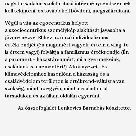
nagy társadalmi szolidaritású intézményrendszernek
kell tekinteni, és tovább kell bővíteni, megszilárdítani.
Végül a vita az
egocentrikus
helyett
a
szociocentrikus
személykép alakítását javasolta a
jövőre nézve. Ehhez az önző individualizmus
értékrendjét (én magamért vagyok; értem a világ; te
is értem vagy!) felváltja a
familizmus
értékrendje (Én
a páromért – házastársamért; mi a gyermekeink,
családunk is a nemzetért!). A környezet- és
klímavédelemhez hasonlóan a házasság és a
családvédelem területén is értékrend-váltásra van
szükség, mind az egyén, mind a családbarát
társadalom és az állam oldalán egyaránt.
Az összefoglalót Lenkovics Barnabás készítette.