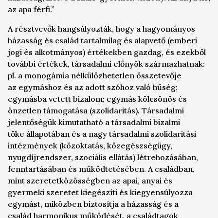
az apa férfi.”
A résztvevők hangsúlyozták, hogy a hagyományos
házasság és család tartalmilag és alapvető (emberi
jogi és alkotmányos) értékekben gazdag, és ezekből
további értékek, társadalmi előnyök származhatnak:
pl. a
monogámia
nélkülözhetetlen összetevője
az
egymáshoz és az adott szóhoz való
hűség
;
egymásba vetett
bizalom
; egymás kölcsönös és
önzetlen
támogatása
(szolidaritás). Társadalmi
jelentőségük kimutatható a társadalmi
bizalmi
tőke
állapotában és a
nagy társadalmi szolidaritási
intézmények
(közoktatás, közegészségügy,
nyugdíjrendszer, szociális ellátás) létrehozásában,
fenntartásában és működtetésében. A családban,
mint
szeretetközösségben
az apai, anyai és
gyermeki szeretet kiegészíti és kiegyensúlyozza
egymást, miközben biztosítja a házasság és a
család
harmonikus
működését, a családtagok