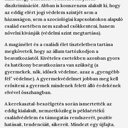
diszkriminációt. Abban is konszenzus alakult ki, hogy
az eddig elért jogi védelem szintjét sem a
házasságon, sem a szociológiai kapcsolatokon alapuló
család esetében nem szabad csökkenteni, hanem
növelni kívánják (védelmi szint megtartása).
A magánélet és a családi élet tiszteletben tartása
megköveteli, hogy az állam tartózkodjon a
beavatkozástól. Kivételes esetekben azonban gyors
és hatékony beavatkozásra van szükség (a
gyermekek, nők, idősek védelme, azaz a „gyengébb
fél” védelme). A gyermekvédelmet jobban meg kell
erősíteni a gyermek mindenek felett álló érdekének
elvével összhangban.
A kerekasztal-beszélgetés során ismertették az
eddig kialakult, nemzetközileg is példaértékű
családvédelem és támogatás rendszerét, pozitív
hatásait, tendenciáit, sikereit. Mindezt egy újfajta,