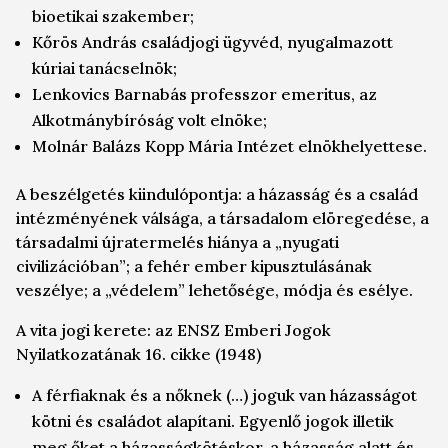
bioetikai szakember;
Kőrös András családjogi ügyvéd, nyugalmazott
kúriai tanácselnök;
Lenkovics Barnabás professzor emeritus, az
Alkotmánybíróság volt elnöke;
Molnár Balázs Kopp Mária Intézet elnökhelyettese.
A beszélgetés kiindulópontja: a házasság és a család
intézményének válsága, a társadalom elöregedése, a
társadalmi újratermelés hiánya a „nyugati
civilizációban”; a fehér ember kipusztulásának
veszélye; a „védelem” lehetősége, módja és esélye.
A vita jogi kerete: az ENSZ Emberi Jogok
Nyilatkozatának 16. cikke (1948)
A
férfiaknak
és a
nőknek
(…) joguk van házasságot
kötni és családot alapítani. Egyenlő jogok illetik
meg őket a házasságkötéskor, a házasság alatt és