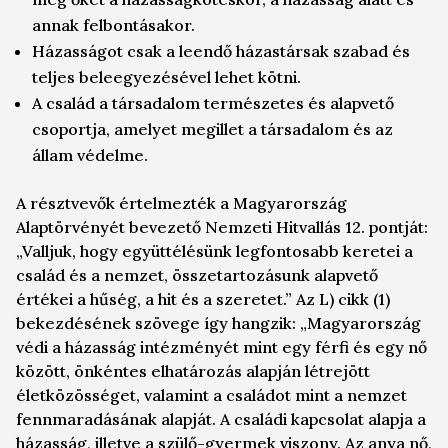
annak felbontásakor.
Házasságot csak a leendő házastársak szabad és
teljes beleegyezésével lehet kötni.
A család a társadalom természetes és alapvető
csoportja, amelyet megillet a társadalom és az
állam védelme.
A résztvevők értelmezték a Magyarország
Alaptörvényét bevezető Nemzeti Hitvallás 12. pontját:
„Valljuk, hogy együttélésünk legfontosabb keretei a
család és a nemzet, összetartozásunk alapvető
értékei a hűség, a hit és a szeretet.” Az L) cikk (1)
bekezdésének szövege így hangzik: „Magyarország
védi a házasság intézményét mint egy férfi és egy nő
között, önkéntes elhatározás alapján létrejött
életközösséget, valamint a családot mint a nemzet
fennmaradásának alapját. A családi kapcsolat alapja a
házasság, illetve a szülő-gyermek viszony. Az anya nő,