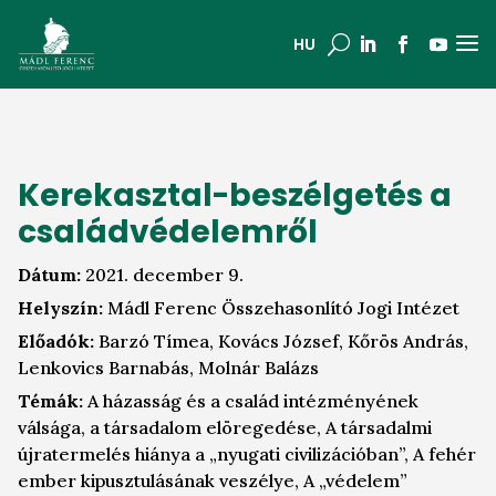
a
U
HU
Kerekasztal-beszélgetés a
családvédelemről
Dátum:
2021. december 9.
Helyszín:
Mádl Ferenc Összehasonlító Jogi Intézet
Előadók:
Barzó Tímea, Kovács József, Kőrös András,
Lenkovics Barnabás, Molnár Balázs
Témák:
A házasság és a család intézményének
válsága, a társadalom elöregedése, A társadalmi
újratermelés hiánya a „nyugati civilizációban”, A fehér
ember kipusztulásának veszélye, A „védelem”