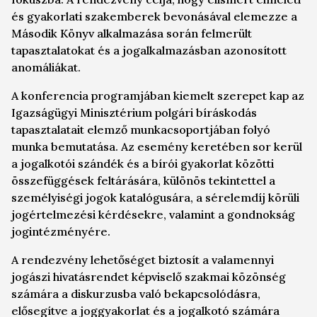
és gyakorlati szakemberek bevonásával elemezze a
Második Könyv alkalmazása során felmerült
tapasztalatokat és a jogalkalmazásban azonosított
anomáliákat.
A konferencia programjában kiemelt szerepet kap az
Igazságügyi Minisztérium polgári bíráskodás
tapasztalatait elemző munkacsoportjában folyó
munka bemutatása. Az esemény keretében sor kerül
a jogalkotói szándék és a bírói gyakorlat közötti
összefüggések feltárására, különös tekintettel a
személyiségi jogok katalógusára, a sérelemdíj körüli
jogértelmezési kérdésekre, valamint a gondnokság
jogintézményére.
A rendezvény lehetőséget biztosít a valamennyi
jogászi hivatásrendet képviselő szakmai közönség
számára a diskurzusba való bekapcsolódásra,
elősegítve a joggyakorlat és a jogalkotó számára