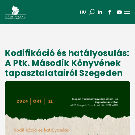
a
U
HU
Kodifikáció és hatályosulás:
A Ptk. Második Könyvének
tapasztalatairól Szegeden