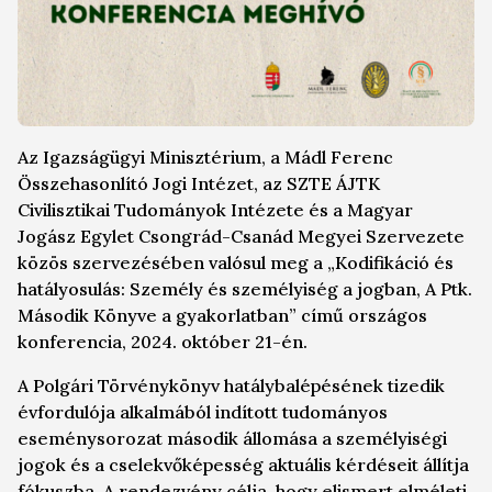
Az Igazságügyi Minisztérium, a Mádl Ferenc
Összehasonlító Jogi Intézet, az SZTE ÁJTK
Civilisztikai Tudományok Intézete és a Magyar
Jogász Egylet Csongrád-Csanád Megyei Szervezete
közös szervezésében valósul meg a „Kodifikáció és
hatályosulás: Személy és személyiség a jogban, A Ptk.
Második Könyve a gyakorlatban” című országos
konferencia, 2024. október 21-én.
A Polgári Törvénykönyv hatálybalépésének tizedik
évfordulója alkalmából indított tudományos
eseménysorozat második állomása a személyiségi
jogok és a cselekvőképesség aktuális kérdéseit állítja
fókuszba. A rendezvény célja, hogy elismert elméleti