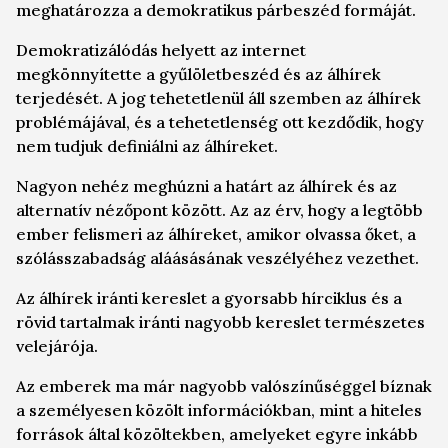
meghatározza a demokratikus párbeszéd formáját.
Demokratizálódás helyett az internet
megkönnyítette a gyűlöletbeszéd és az álhírek
terjedését. A jog tehetetlenül áll szemben az álhírek
problémájával, és a tehetetlenség ott kezdődik, hogy
nem tudjuk definiálni az álhíreket.
Nagyon nehéz meghúzni a határt az álhírek és az
alternatív nézőpont között. Az az érv, hogy a legtöbb
ember felismeri az álhíreket, amikor olvassa őket, a
szólásszabadság aláásásának veszélyéhez vezethet.
Az álhírek iránti kereslet a gyorsabb hírciklus és a
rövid tartalmak iránti nagyobb kereslet természetes
velejárója.
Az emberek ma már nagyobb valószínűséggel bíznak
a személyesen közölt információkban, mint a hiteles
források által közöltekben, amelyeket egyre inkább