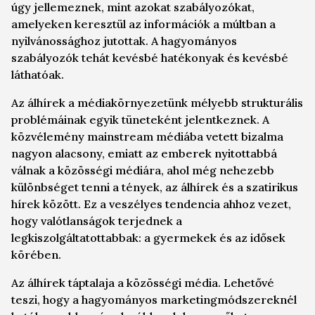
úgy jellemeznek, mint azokat szabályozókat,
amelyeken keresztül az információk a múltban a
nyilvánossághoz jutottak. A hagyományos
szabályozók tehát kevésbé hatékonyak és kevésbé
láthatóak.
Az álhírek a médiakörnyezetünk mélyebb strukturális
problémáinak egyik tüneteként jelentkeznek. A
közvélemény mainstream médiába vetett bizalma
nagyon alacsony, emiatt az emberek nyitottabbá
válnak a közösségi médiára, ahol még nehezebb
különbséget tenni a tények, az álhírek és a szatirikus
hírek között. Ez a veszélyes tendencia ahhoz vezet,
hogy valótlanságok terjednek a
legkiszolgáltatottabbak: a gyermekek és az idősek
körében.
Az álhírek táptalaja a közösségi média. Lehetővé
teszi, hogy a hagyományos marketingmódszereknél