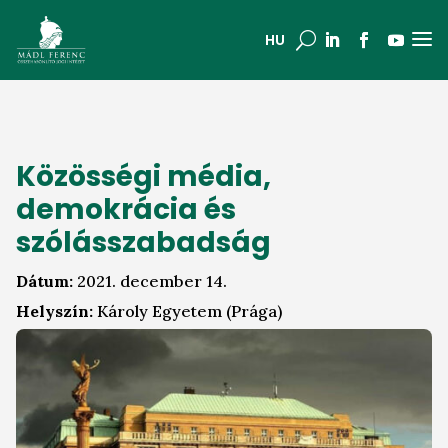
a
U
HU
Közösségi média,
demokrácia és
szólásszabadság
Dátum:
2021. december 14.
Helyszín:
Károly Egyetem (Prága)