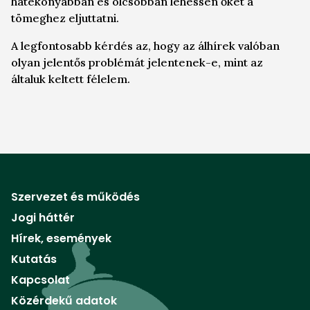
hatékonyabban és olcsóbban lehessen őket a
tömeghez eljuttatni.
A legfontosabb kérdés az, hogy az álhírek valóban
olyan jelentős problémát jelentenek-e, mint az
általuk keltett félelem.
Szervezet és működés
Jogi háttér
Hírek, események
Kutatás
Kapcsolat
Közérdekű adatok