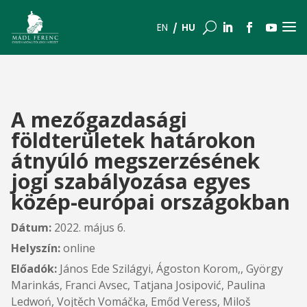
a
U
HU
EN
A mezőgazdasági
földterületek határokon
átnyúló megszerzésének
jogi szabályozása egyes
közép-európai országokban
Dátum:
2022. május 6.
Helyszín:
online
Előadók:
János Ede Szilágyi, Ágoston Korom,, György
Marinkás, Franci Avsec, Tatjana Josipović, Paulina
Ledwoń, Vojtěch Vomáčka, Emőd Veress, Miloš