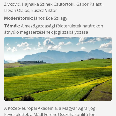
Živković, Hajnalka Szinek Csütörtöki, Gábor Palásti,
István Olajos, Łuszcz Viktor
Moderátorok:
János Ede Szilágyi
Témák:
A mezőgazdasági földterületek határokon
átnyúló megszerzésének jogi szabályozása
A Közép-európai Akadémia, a Magyar Agrárjogi
Egyesülettel, a Mádl Ferenc Összehasonlító Jogi