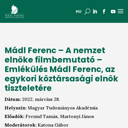
a
U
HU
Mádl Ferenc – A nemzet
elnöke filmbemutató –
Emlékülés Mádl Ferenc, az
egykori köztársasági elnök
tiszteletére
Dátum:
2022. március 28.
Helyszín:
Magyar Tudományos Akadémia
Előadók:
Freund Tamás, Martonyi János
Moderátorok:
Katona Gábor