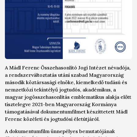
A Mádl Ferenc Összehasonlító Jogi Intézet névadója,
a rendszerváltoztatás utáni szabad Magyarország
második köztársasági elnöke, kiemelkedő tudású és
nemzetközi tekintélyű jogtudós, akadémikus, a
magyar jogösszehasonlítás emblematikus alakja előtt
tisztelegve 2021-ben Magyarország Kormánya
támogatásával dokumentumfilmet készíttetett Mádl
Ferenc közéleti és jogtudósi életútjáról.
A dokumentumfilm ünnepélyes bemutatójának