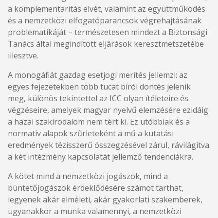
a komplementaritás elvét, valamint az együttműködés
és a nemzetközi elfogatóparancsok végrehajtásának
problematikáját – természetesen mindezt a Biztonsági
Tanács által megindított eljárások keresztmetszetébe
illesztve.
A monogáfiát gazdag esetjogi merítés jellemzi: az
egyes fejezetekben több tucat bírói döntés jelenik
meg, különös tekintettel az ICC olyan ítéleteire és
végzéseire, amelyek magyar nyelvű elemzésére ezidáig
a hazai szakirodalom nem tért ki. Ez utóbbiak és a
normatív alapok szűrleteként a mű a kutatási
eredmények tézisszerű összegzésével zárul, rávilágítva
a két intézmény kapcsolatát jellemző tendenciákra.
A kötet mind a nemzetközi jogászok, mind a
büntetőjogászok érdeklődésére számot tarthat,
legyenek akár elméleti, akár gyakorlati szakemberek,
ugyanakkor a munka valamennyi, a nemzetközi