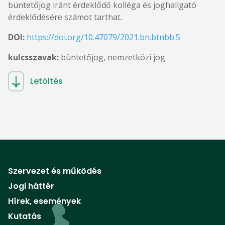
büntetőjog iránt érdeklődő kolléga és joghallgató
érdeklődésére számot tarthat.
DOI:
https://doi.org/10.47079/2021.bn.btnbb.5
kulcsszavak:
büntetőjog, nemzetközi jog
Letöltés
Szervezet és működés
Jogi háttér
Hírek, események
Kutatás