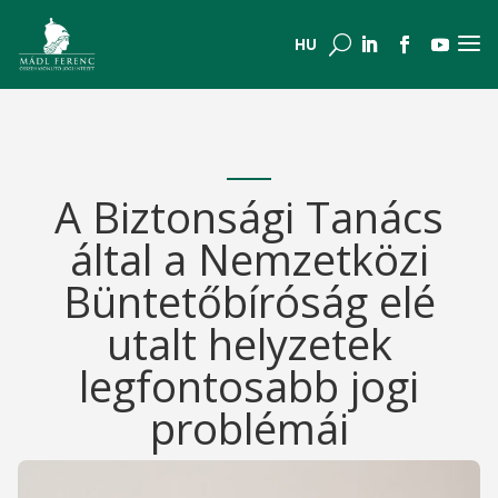
a
U
HU
A Biztonsági Tanács
által a Nemzetközi
Büntetőbíróság elé
utalt helyzetek
legfontosabb jogi
problémái