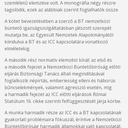
szemléletű elemzése volt. A monográfia négy részre
tagolódik, ezek az alábbiak szerint foglalhatók össze.
A kötet bevezetésében a szerző a BT nemzetközi
büntető igazságszolgáltatásban játszott szerepét
mutatja be, az Egyesült Nemzetek Alapokmányától
kiindulva a BT és az ICC kapcsolatára vonatkozó
elméletekig.
A második rész normatív elemzést kínál: az első és
a második fejezet a Nemzetközi Büntetőbíróság előtti
eljárás Biztonsági Tanács általi megindításával
foglalkozik népirtás, emberiesség elleni és háborús
bűncselekmények, valamint agresszió esetén, míg
a harmadik fejezet az ICC előtti eljárások Római
Statútum 16. cikke szerinti felfüggesztését járja körbe.
A munka harmadik része az ICC és a BT kapcsolatának
gyakorlati problémaira fókuszál, érintve a Nemzetközi
Büntetőbíróság harmadik államokkal való kapcsolatát,