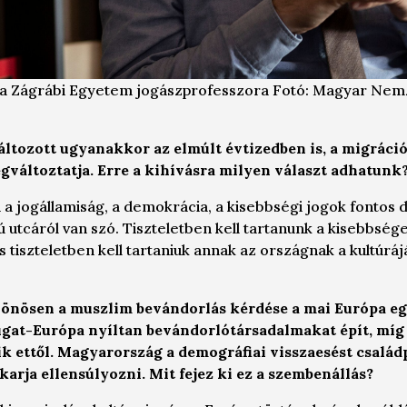
, a Zágrábi Egyetem jogászprofesszora Fotó: Magyar Nem
áltozott ugyanakkor az elmúlt évtizedben is, a migráció
gváltoztatja. Erre a kihívásra milyen választ adhatunk
 jogállamiság, a demokrácia, a kisebbségi jogok fontos 
 utcáról van szó. Tiszteletben kell tartanunk a kisebbsége
 tiszteletben kell tartaniuk annak az országnak a kultúrá
lönösen a muszlim bevándorlás kérdése a mai Európa e
ugat-Európa nyíltan bevándorlótársadalmakat épít, míg
k ettől. Magyarország a demográfiai visszaesést család
karja ellensúlyozni. Mit fejez ki ez a szembenállás?