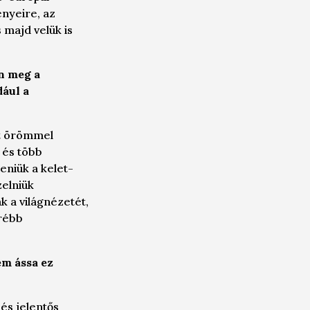
nyeire, az
 majd velük is
n meg a
ául a
nt örömmel
 és több
eniük a kelet-
zelniük
k a világnézetét,
rébb
em ássa ez
 és jelentős