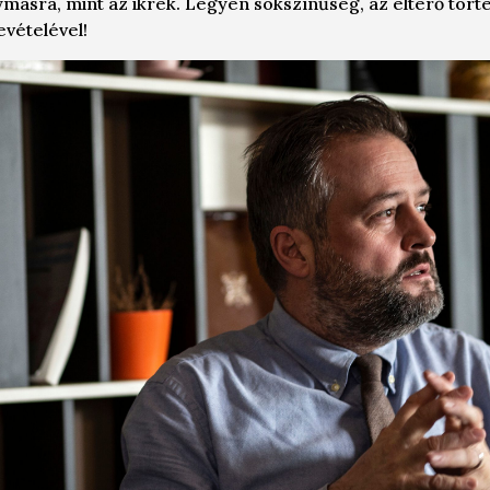
másra, mint az ikrek. Legyen sokszínűség, az eltérő törté
vételével!