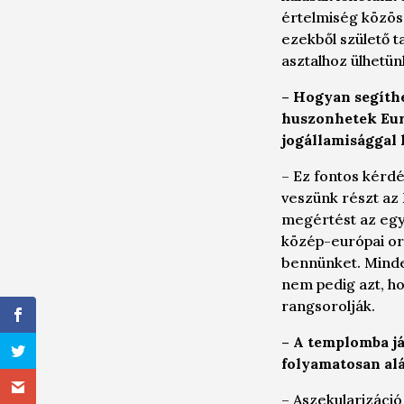
értelmiség közö
ezekből születő t
asztalhoz ülhetünk
– Hogyan segíthe
huszonhetek Eur
jogállamisággal 
– Ez fontos kérd
veszünk részt az 
megértést az egy
közép-európai ors
bennünket. Minden
nem pedig azt, 
rangsorolják.
– A templomba já
folyamatosan alá
–
Aszekularizáció 