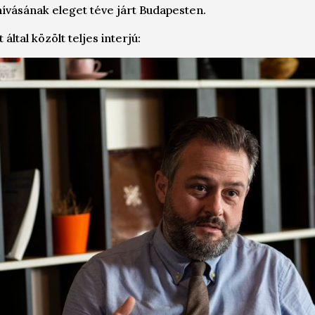
vásának eleget téve járt Budapesten.
ltal közölt teljes interjú: