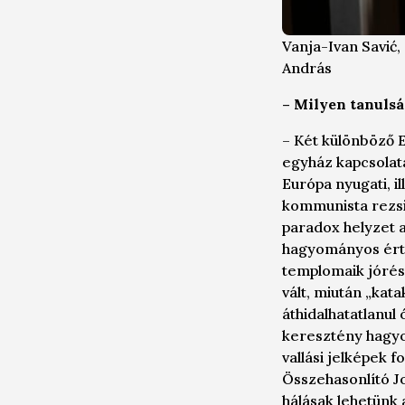
Vanja-Ivan Savić
András
– Milyen tanulsá
–
Két különböző Eu
egyház kapcsolat
Európa nyugati, i
kommunista rezsi
paradox helyzet a
hagyományos érték
templomaik jórész
vált, miután „ka
áthidalhatatlanul 
keresztény hagyo
vallási jelképek
Összehasonlító Jo
hálásak lehetünk