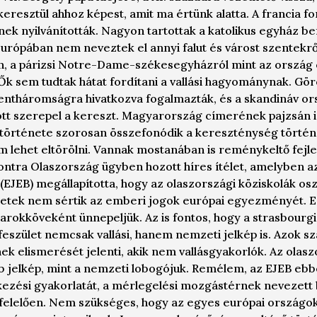
eresztül ahhoz képest, amit ma értünk alatta. A francia f
ek nyilvánították. Nagyon tartottak a katolikus egyház be
urópában nem neveztek el annyi falut és várost szentekrő
, a párizsi Notre-Dame-székesegyházról mint az ország e
Ők sem tudtak hátat fordítani a vallási hagyománynak. Gö
entháromságra hivatkozva fogalmazták, és a skandináv o
ott szerepel a kereszt. Magyarország címerének pajzsán 
 története szorosan összefonódik a kereszténység történ
m lehet eltörölni. Vannak mostanában is reménykeltő fej
kontra Olaszország ügyben hozott híres ítélet, amelyben 
(EJEB) megállapította, hogy az olaszországi köziskolák o
letek nem sértik az emberi jogok európai egyezményét. Ez
arokköveként ünnepeljük. Az is fontos, hogy a strasbourgi
 feszület nemcsak vallási, hanem nemzeti jelkép is. Azok s
k elismerését jelenti, akik nem vallásgyakorlók. Az olasz
b jelkép, mint a nemzeti lobogójuk. Remélem, az EJEB eb
élkezési gyakorlatát, a mérlegelési mozgástérnek nevezett b
elelően. Nem szükséges, hogy az egyes európai országok