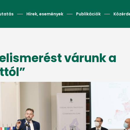
utatás
Hírek, események
Publikációk
Közérd
elismerést várunk a
tól”