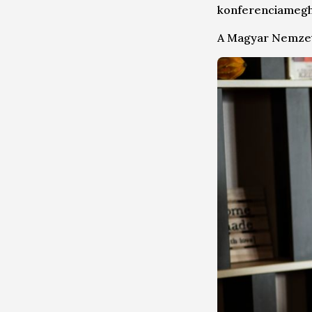
konferenciameghí
A Magyar Nemzet á