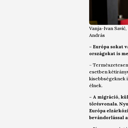
Vanja-Ivan Savić
András
– Európa sokat v
országokat is me
–
Természetesen a
esetben kétirányú
kisebbségeknek is
élnek.
– A migráció, kü
törésvonala. Ny
Európa elzárkózi
bevándorlással a