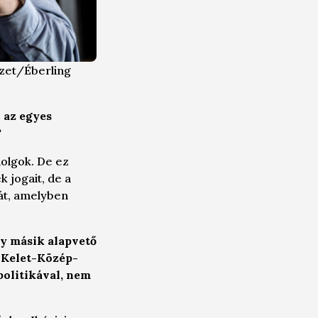
zet/Éberling
 az egyes
?
dolgok. De ez
k jogait, de a
ját, amelyben
gy másik alapvető
 Kelet-Közép-
politikával, nem