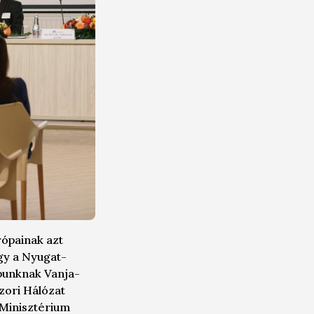
rópainak azt
ogy a Nyugat-
apunknak
Vanja-
zori Hálózat
i Minisztérium