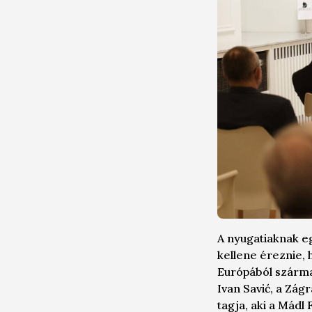
A nyugatiaknak e
kellene éreznie, 
Európából szárm
Ivan Savić
, a Zág
tagja
, aki a
Mádl F