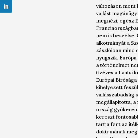
változáson ment k
vallást magánügyn
megnézi, egész E
Franciaországban
nem is beszélve. 
alkotmányát a Sz
zászlóiban mind 
nyugszik. Európa
a történelmet ne
tízéves a Lautsi 
Európai Bírósága 
kihelyezett feszü
vallásszabadság s
megállapította, a
ország gyökereine
kereszt fontosab
tartja fent az ít
doktrínának megf