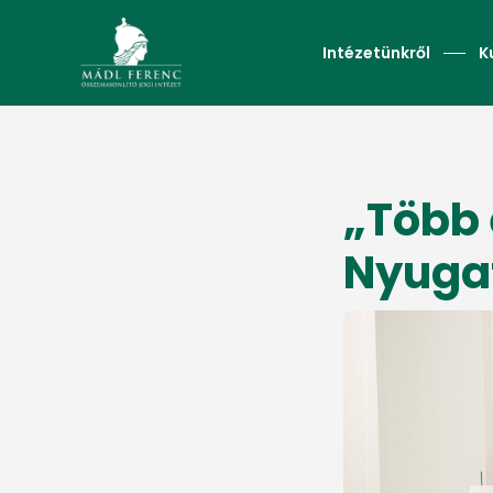
Intézetünkről
K
„Több 
Nyugat