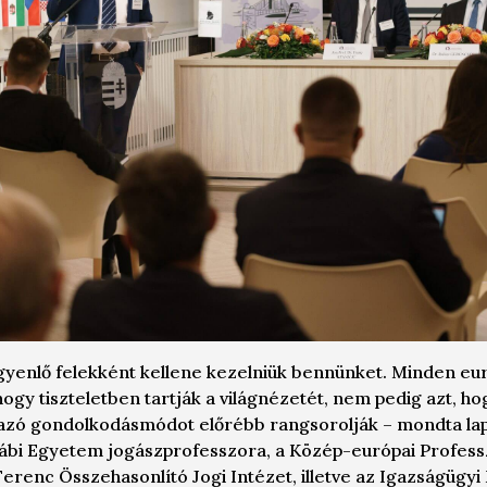
gyenlő felekként kellene kezelniük bennünket. Minden eu
hogy tiszteletben tartják a világnézetét, nem pedig azt, h
azó gondolkodásmódot előrébb rangsorolják – mondta l
rábi Egyetem jogászprofesszora, a
Közép-európai Profess
erenc Összehasonlító Jogi Intézet
, illetve az Igazságügy