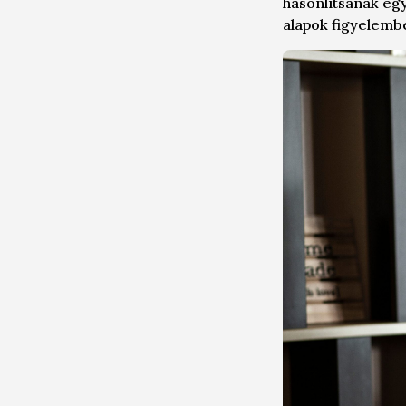
hasonlítsanak egy
alapok figyelembe