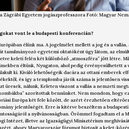
, a Zágrábi Egyetem jogászprofesszora Fotó: Magyar Nem
gokat vont le a budapesti konferencián?
rópában élünk ma. A jogelmélet mellett a jog és a vallás, 
át tanulmányozó egyetemi oktatóként úgy látom, az elmú
lletve keleti felén két különböző „atmoszféra” jött létre. 
mekben éltünk, Nyugaton, ahol pedig érvényesülhetett a 
lakult ki. Kiváló lehetőségeik dacára az ottani emberek elf
ektől, és így a templomba járók száma is jelentősen viss
t üresek, nálunk, Keleten viszont a vallás a nemzeti meg
takombákba” szorítottak bennünket. Nem mondom, hogy ez
óriási Európa két fele között, de azért érezhetően eltérően
mány jelentőségét. Erre is kitérve beszéltem a budapesti
 fontosságáról a nyilvánosságban. Örömmel fogadtam el a 
gi Intézet, illetve az Igazságügyi Minisztérium meghívásá
 azért, ahogy Magyarország fórumot biztosít a kelet-közé