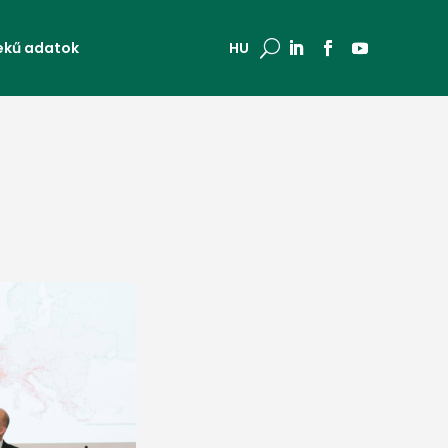
ekű adatok
U
HU