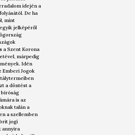
orradalom idején a
folyásától. De ha
l, mint
gyik jelképéről
rögország
rszágok
is a Szent Korona
etével, márpedig
lemények. Idén
az Emberi Jogok
sztálytermeiben
t a döntést a
 bíróság
zámára is az
oknak talán a
ben a szellemben
rit jogi
 annyira