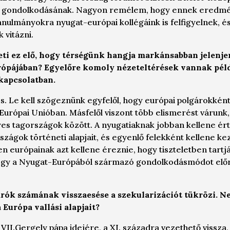
s gondolkodásának. Nagyon remélem, hogy ennek eredmé
anulmányokra nyugat-európai kollégáink is felfigyelnek, és
 vitázni.
ti ez elő, hogy térségünk hangja markánsabban jelenje
ópájában? Egyelőre komoly nézeteltérések vannak péld
kapcsolatban.
és. Le kell szögeznünk egyfelől, hogy európai polgárokké
Európai Unióban. Másfelől viszont több elismerést várunk,
es tagországok között. A nyugatiaknak jobban kellene ért
zágok történeti alapjait, és egyenlő felekként kellene ke
 európainak azt kellene éreznie, hogy tiszteletben tartjá
hogy a Nyugat-Európából származó gondolkodásmódot elő
rók számának visszaesése a szekularizációt tükrözi. N
 Európa vallási alapjait?
VII.Gergely pápa idejére, a XI. századra vezethető vissza,