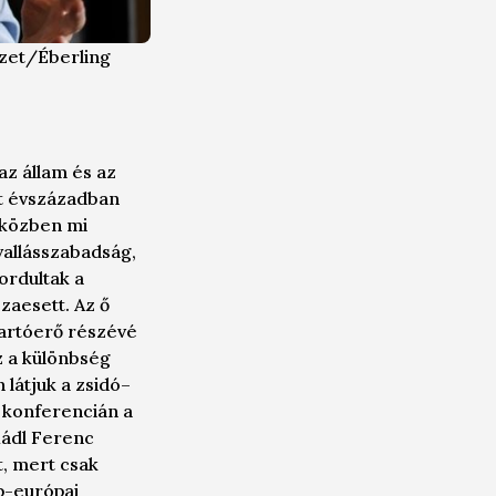
zet/Éberling
az állam és az
lt évszázadban
Miközben mi
vallásszabadság,
ordultak a
zaesett. Az ő
tartóerő részévé
 a különbség
 látjuk a zsidó–
 konferencián a
Mádl Ferenc
t, mert csak
p-európai