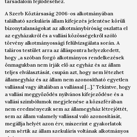
társadalom fejlődéséhez.
A Szerb Köztársaság 2006-os alkotmányában
található szekuláris állam kifejezés jelentése körüli
bizonytalanságokat az alkotmánybíróság oszlatta el
az egyházakról és a vallási közösségekről szóló
törvény alkotmányossági felülvizsgálata során. A
taláros testület arra az álláspontra helyezkedett,
hogy „a szóban forgó alkotmányos rendelkezések
önmagukban nem írják elő az egyház és az állam
teljes elválasztását, csupán azt, hogy nem létezhet
államegyház és az állam nem azonosítható egyetlen
vallással vagy általában a vallással […].” Tekintve, hogy
a vallási meggyőződés nyilvános kifejeződése és a
vallási szimbólumok megjelenése a közszférában
nem eredményezik sem az államegyház létrejöttét,
sem az állam valamely vallással való azonosítását,
megállja helyét azon érv, miszerint e gyakorlatok
nem sértik az állam szekuláris voltának alkotmányos