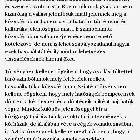
és szentek szobrai stb. E szimbólumok gyakran nem
kizárólag a vallási jelentésük miatt jelennek meg a
közszférában, hanem a vitathatatlan történelmi és
kulturális jelentőségük miatt. E szimbólumok
közszférában való megjelenése nem tehető
kötelezővé, de nem is lehet szabályozatlanul hagyni
ezek használatát és ily módon lehetséges
visszaéléseknek kitenni őket.
Törvényben kellene rögzíteni, hogy a vallási töltettel
bíró szimbólumok mely feltételek mellett
használhatók a közszférában. Szintén törvényben
kellene rögzíteni, hogy mely hatóságok kompetensek
dönteni a kérdésben és a döntéseik miként hajthatók
végre. Mindez különös jelentőséggel bír a
közigazgatási hivatalok, az oktatási intézmények, a
kórházak, de általában véve a cégek vonatkozásában
is. Azt is törvénynek kellene meghatároznia, hogy a
szimbólumok használata mely esetekben