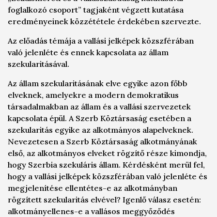
foglalkozó csoport” tagjaként végzett kutatása
eredményeinek közzététele érdekében szervezte.
Az előadás témája a vallási jelképek közszférában
való jelenléte és ennek kapcsolata az állam
szekularitásával.
Az állam szekularitásának elve egyike azon főbb
elveknek, amelyekre a modern demokratikus
társadalmakban az állam és a vallási szervezetek
kapcsolata épül. A Szerb Köztársaság esetében a
szekularitás egyike az alkotmányos alapelveknek.
Nevezetesen a Szerb Köztársaság alkotmányának
első, az alkotmányos elveket rögzítő része kimondja,
hogy Szerbia szekuláris állam. Kérdésként merül fel,
hogy a vallási jelképek közszférában való jelenléte és
megjelenítése ellentétes-e az alkotmányban
rögzített szekularitás elvével? Igenlő válasz esetén:
alkotmányellenes-e a vallásos meggyőződés