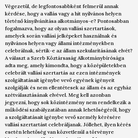
Végezetül, de legfontosabbként felmerül annak
kérdése, hogy a vallás vagy a hit nyilvános helyen
történő kinyilvánítása alkotmányos-e? Pontosabban
fogalmazva, hogy az olyan vallási szertartások,
amelyek során vallási jelképeket használnak és
nyilvános helyen vagy állami intézményekben
celebrálnak, sértik-e az állam szekularitásának elvét?
A választ a Szerb Köztársaság Alkotmánybírósága
adta meg, amely kimondta, hogy a középületekben
celebrált vallási szertartás az ezen intézmények
szolgáltatásait igénybe vevő egyének igényeit
szolgálják és nem ellentétesek az állam és az egyház
szétválasztásának elvével. Meg kell azonban
jegyezni, hogy sok közintézmény nem rendelkezik a
működési szabályzatában annak lehetőségéről, hogy
a szolgáltatásait igénybe vevő személy kérésére
vallási szertartást celebráljanak. Jóllehet, ilyen kérés
esetén lehetőség van közvetlenül a törvényre