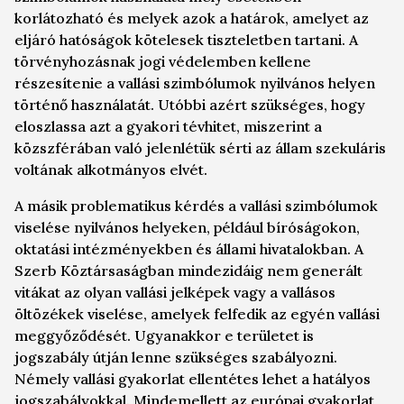
korlátozható és melyek azok a határok, amelyet az
eljáró hatóságok kötelesek tiszteletben tartani. A
törvényhozásnak jogi védelemben kellene
részesítenie a vallási szimbólumok nyilvános helyen
történő használatát. Utóbbi azért szükséges, hogy
eloszlassa azt a gyakori tévhitet, miszerint a
közszférában való jelenlétük sérti az állam szekuláris
voltának alkotmányos elvét.
A másik problematikus kérdés a vallási szimbólumok
viselése nyilvános helyeken, például bíróságokon,
oktatási intézményekben és állami hivatalokban. A
Szerb Köztársaságban mindezidáig nem generált
vitákat az olyan vallási jelképek vagy a vallásos
öltözékek viselése, amelyek felfedik az egyén vallási
meggyőződését. Ugyanakkor e területet is
jogszabály útján lenne szükséges szabályozni.
Némely vallási gyakorlat ellentétes lehet a hatályos
jogszabályokkal. Mindemellett az európai gyakorlat