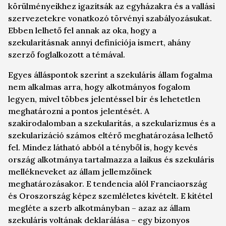
körülményeikhez igazítsák az egyházakra és a vallási
szervezetekre vonatkozó törvényi szabályozásukat.
Ebben lelhető fel annak az oka, hogy a
szekularitásnak annyi definíciója ismert, ahány
szerző foglalkozott a témával.
Egyes álláspontok szerint a szekuláris állam fogalma
nem alkalmas arra, hogy alkotmányos fogalom
legyen, mivel többes jelentéssel bír és lehetetlen
meghatározni a pontos jelentését. A
szakirodalomban a szekularitás, a szekularizmus és a
szekularizáció számos eltérő meghatározása lelhető
fel. Mindez látható abból a tényből is, hogy kevés
ország alkotmánya tartalmazza a laikus és szekuláris
mellékneveket az állam jellemzőinek
meghatározásakor. E tendencia alól Franciaország
és Oroszország képez szemléletes kivételt. E kitétel
megléte a szerb alkotmányban – azaz az állam
szekuláris voltának deklarálása – egy bizonyos