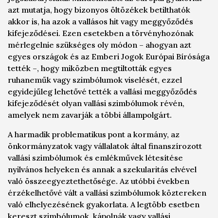
azt mutatja, hogy bizonyos öltözékek betilthatók
akkor is, ha azok a vallásos hit vagy meggyőződés
kifejeződései. Ezen esetekben a törvényhozónak
mérlegelnie szükséges oly módon – ahogyan azt
egyes országok és az Emberi Jogok Európai Bírósága
tették –, hogy miközben megtiltották egyes
ruhaneműk vagy szimbólumok viselését, ezzel
egyidejűleg lehetővé tették a vallási meggyőződés
kifejeződését olyan vallási szimbólumok révén,
amelyek nem zavarják a többi állampolgárt.
A harmadik problematikus pont a kormány, az
önkormányzatok vagy vállalatok által finanszírozott
vallási szimbólumok és emlékművek létesítése
nyilvános helyeken és annak a szekularitás elvével
való összeegyeztethetősége. Az utóbbi években
érzékelhetővé vált a vallási szimbólumok köztereken
való elhelyezésének gyakorlata. A legtöbb esetben
kereszt szimbólumok, kápolnák vagy vallási