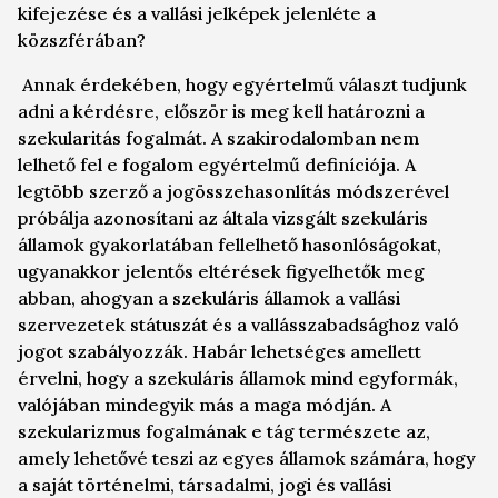
kifejezése és a vallási jelképek jelenléte a
közszférában?
Annak érdekében, hogy egyértelmű választ tudjunk
adni a kérdésre, először is meg kell határozni a
szekularitás fogalmát. A szakirodalomban nem
lelhető fel e fogalom egyértelmű definíciója. A
legtöbb szerző a jogösszehasonlítás módszerével
próbálja azonosítani az általa vizsgált szekuláris
államok gyakorlatában fellelhető hasonlóságokat,
ugyanakkor jelentős eltérések figyelhetők meg
abban, ahogyan a szekuláris államok a vallási
szervezetek státuszát és a vallásszabadsághoz való
jogot szabályozzák. Habár lehetséges amellett
érvelni, hogy a szekuláris államok mind egyformák,
valójában mindegyik más a maga módján. A
szekularizmus fogalmának e tág természete az,
amely lehetővé teszi az egyes államok számára, hogy
a saját történelmi, társadalmi, jogi és vallási