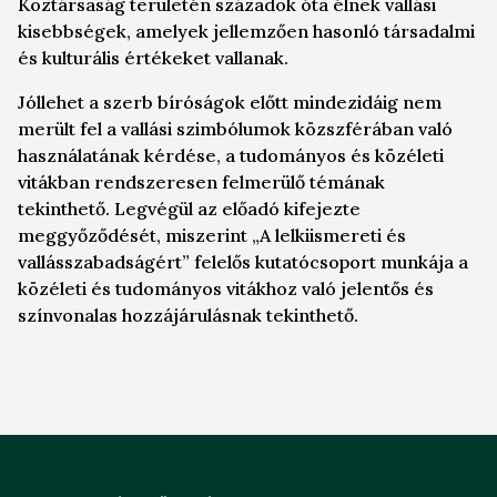
Köztársaság területén századok óta élnek vallási
kisebbségek, amelyek jellemzően hasonló társadalmi
és kulturális értékeket vallanak.
Jóllehet a szerb bíróságok előtt mindezidáig nem
merült fel a vallási szimbólumok közszférában való
használatának kérdése, a tudományos és közéleti
vitákban rendszeresen felmerülő témának
tekinthető. Legvégül az előadó kifejezte
meggyőződését, miszerint „A lelkiismereti és
vallásszabadságért” felelős kutatócsoport munkája a
közéleti és tudományos vitákhoz való jelentős és
színvonalas hozzájárulásnak tekinthető.