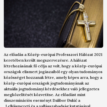
Az előadás a Közép-európai Professzori Hálózat 2021
keretében került megszervezésre. A hálózat
létrehozásának fő célja az volt, hogy a közép-európai
országok elismert jogászaiból egy olyan tudományos
közösséget hozzanak létre, amely képes arra, hogy a
közép-európai országok jogtudományának az
aktuális jogtudományi kérdésekhez való jellegzetes
megközelítését közvetítse. Az előadást mint
disszeminációs eseményt Dalibor Đukić a
„Lelkiismereti és a vallásszabadság kutatásával