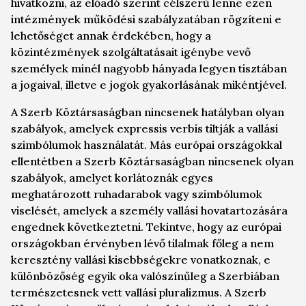
hivatkozni, az előadó szerint célszerű lenne ezen
intézmények működési szabályzatában rögzíteni e
lehetőséget annak érdekében, hogy a
közintézmények szolgáltatásait igénybe vevő
személyek minél nagyobb hányada legyen tisztában
a jogaival, illetve e jogok gyakorlásának mikéntjével.
A Szerb Köztársaságban nincsenek hatályban olyan
szabályok, amelyek expressis verbis tiltják a vallási
szimbólumok használatát. Más európai országokkal
ellentétben a Szerb Köztársaságban nincsenek olyan
szabályok, amelyet korlátoznák egyes
meghatározott ruhadarabok vagy szimbólumok
viselését, amelyek a személy vallási hovatartozására
engednek következtetni. Tekintve, hogy az európai
országokban érvényben lévő tilalmak főleg a nem
keresztény vallási kisebbségekre vonatkoznak, e
különbözőség egyik oka valószínűleg a Szerbiában
természetesnek vett vallási pluralizmus. A Szerb