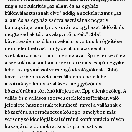
míg a szekularitás „az állam és az egyház
különválasztásának elve” addig a szekularizmus „az
állam és az egyház szétválasztásának negatív
koncepciója, amelynek során az egyházat üldözik és
megtagadják tőle az alapvető jogait.” Ebből
következően az állam szekuláris voltának rögzítése
nem jelentheti azt, hogy az állam azonosul a
szekularizmussal, mint ideológiával. Épp ellenkezőleg:
a szekuláris államban a szekularizmus csupán egyike
lehet az egymással versengő ideológiáknak. Ebből
következően a szekuláris államban nem lehet
alkotmányellenes a vallásos meggyőződés
közszférában történő kifejezése. Épp ellenkezőleg. A
vallás és a vallásos szervezetek közszférában való
jelenléte hasznosnak tekinthető, mivel a vallásnak e
közszféra a természetes közege, amelyben más
versenyző ideológiákkal történő konfrontáció révén
hozzájárul a demokratikus és pluralisztikus