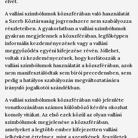
elvét.
A vallási szimbólumok közszférában való használatát
a Szerb Köztársaság jogrendszere nem szabályozza
részleteiben. A gyakorlatban a vallási szimbólumok
gyakran megjelennek a közszférában, legfőképpen
informális kezdeményezések vagy a vallási
meggyőződés egyéni kifejezése révén. Jóllehet,
voltak rá kezdeményezések, hogy korlátozzák a
vallási szimbólumok használatát a közszférában, azok
nem manifesztálódtak sem bírói precedensben, sem
pedig a hatályos szabályozás megváltoztatására
irányuló jogalkotói szándékban.
A vallási szimbólumok közszférában való jelenléte
vonatkozásában számos különböző kérdés okozhat
komoly vitákat. Az első ezek közül az olyan vallási
szimbólumok megjelenése a közszférában,
amelyeket a legtöbb ember kifejezetten vallási
jelképként értelmez, mint a szentképek, feszületek