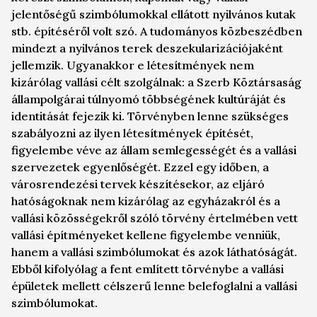
jelentőségű szimbólumokkal ellátott nyilvános kutak
stb. építéséről volt szó. A tudományos közbeszédben
mindezt a nyilvános terek deszekularizációjaként
jellemzik. Ugyanakkor e létesítmények nem
kizárólag vallási célt szolgálnak: a Szerb Köztársaság
állampolgárai túlnyomó többségének kultúráját és
identitását fejezik ki. Törvényben lenne szükséges
szabályozni az ilyen létesítmények építését,
figyelembe véve az állam semlegességét és a vallási
szervezetek egyenlőségét. Ezzel egy időben, a
városrendezési tervek készítésekor, az eljáró
hatóságoknak nem kizárólag az egyházakról és a
vallási közösségekről szóló törvény értelmében vett
vallási építményeket kellene figyelembe venniük,
hanem a vallási szimbólumokat és azok láthatóságát.
Ebből kifolyólag a fent említett törvénybe a vallási
épületek mellett célszerű lenne belefoglalni a vallási
szimbólumokat.