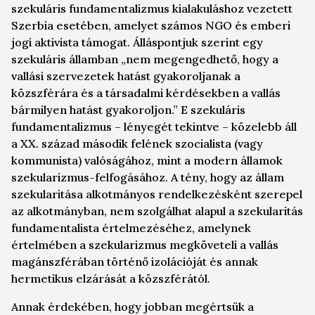
szekuláris fundamentalizmus kialakuláshoz vezetett
Szerbia esetében, amelyet számos NGO és emberi
jogi aktivista támogat. Álláspontjuk szerint egy
szekuláris államban „nem megengedhető, hogy a
vallási szervezetek hatást gyakoroljanak a
közszférára és a társadalmi kérdésekben a vallás
bármilyen hatást gyakoroljon.” E szekuláris
fundamentalizmus – lényegét tekintve – közelebb áll
a XX. század második felének szocialista (vagy
kommunista) valóságához, mint a modern államok
szekularizmus-felfogásához. A tény, hogy az állam
szekularitása alkotmányos rendelkezésként szerepel
az alkotmányban, nem szolgálhat alapul a szekularitás
fundamentalista értelmezéséhez, amelynek
értelmében a szekularizmus megköveteli a vallás
magánszférában történő izolációját és annak
hermetikus elzárását a közszférától.
Annak érdekében, hogy jobban megértsük a