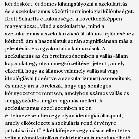
kérdéskört, érdemes kihangsúlyozni a szekularitás
és a szekularizmus közötti terminológiai különbséget.
Brett Scharffs e különbséget a következőképpen
magyarázza: „Mind a szekularitás, mind a
szekularizmus a szekularizáció általános fejlődéséhez
köthető, ám a használatuk során szignifikánsan más a
jelentésük és a gyakorlati alkalmazásuk. A
szekularitás az én értelmezésemben a vallás-állam
kapcsolat egy olyan megközelítését jelenti, amely
elkerüli, hogy az államot valamely vallással vagy
ideológiával (ideértve a szekularizmust) azonosítsák,
és amely arra törekszik, hogy egy semleges
környezetet teremtsen, amelyben számos vallás és
meggyőződés megfér egymás mellett. A
szekularizmus ezzel szemben az én
értelmezésemben egy olyan ideológiai álláspont,
amely elkötelezett a szekuláris rend érvényre
juttatása iránt.” A két kifejezés egymással ellentétes
volta a római katolikus doktrínában is megfigyelhető: