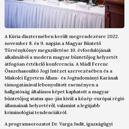
A Kúria dísztermében került megrendezésre 2022.
november 8. és 9. napján a Magyar Büntető
Törvénykönyv megszületése 10. évfordulójának
alkalmából a modern magyar büntetőjog helyzetét
átfogóan értékelő konferencia. A Mádl Ferenc
Összehasonlító Jogi Intézet szervezésében és a
Miskolci Egyetem Állam- és Jogtudományi Karának
támogatásával lebonyolított eseményen a
hallgatóság általános képet kaphatott a magyar
büntetőjog
status quo
-ján kívül a közép-európai régió
államainak helyzetéről, valamint a legújabb
kriminológiai tendenciákról.
A programsorozatot Dr. Varga Judit, igazságügyi