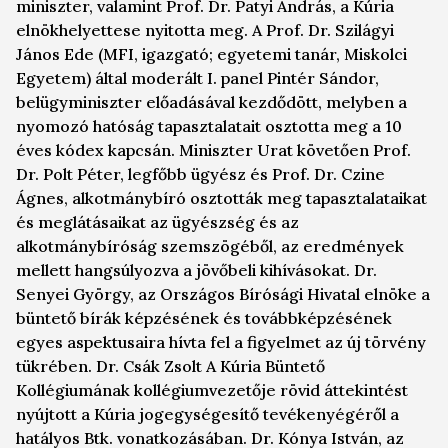
miniszter, valamint Prof. Dr. Patyi András, a Kúria
elnökhelyettese nyitotta meg. A Prof. Dr. Szilágyi
János Ede (MFI, igazgató; egyetemi tanár, Miskolci
Egyetem) által moderált I. panel Pintér Sándor,
belügyminiszter előadásával kezdődött, melyben a
nyomozó hatóság tapasztalatait osztotta meg a 10
éves kódex kapcsán. Miniszter Urat követően Prof.
Dr. Polt Péter, legfőbb ügyész és Prof. Dr. Czine
Ágnes, alkotmánybíró osztották meg tapasztalataikat
és meglátásaikat az ügyészség és az
alkotmánybíróság szemszögéből, az eredmények
mellett hangsúlyozva a jövőbeli kihívásokat. Dr.
Senyei György, az Országos Bírósági Hivatal elnöke a
büntető bírák képzésének és továbbképzésének
egyes aspektusaira hívta fel a figyelmet az új törvény
tükrében. Dr. Csák Zsolt A Kúria Büntető
Kollégiumának kollégiumvezetője rövid áttekintést
nyújtott a Kúria jogegységesítő tevékenyégéről a
hatályos Btk. vonatkozásában. Dr. Kónya István, az