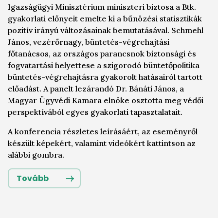
Igazságügyi Minisztérium miniszteri biztosa a Btk.
gyakorlati előnyeit emelte ki a bűnözési statisztikák
pozitív irányú változásainak bemutatásával. Schmehl
János, vezérőrnagy, büntetés-végrehajtási
főtanácsos, az országos parancsnok biztonsági és
fogvatartási helyettese a szigorodó büntetőpolitika
büntetés-végrehajtásra gyakorolt hatásairól tartott
előadást. A panelt lezárandó Dr. Bánáti János, a
Magyar Ügyvédi Kamara elnöke osztotta meg védői
perspektívából egyes gyakorlati tapasztalatait.
A konferencia részletes leírásáért, az eseményről
készült képekért, valamint videókért kattintson az
alábbi gombra.
Tovább