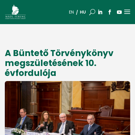
a
U
HU
EN
A Büntető Törvénykönyv
megszületésének 10.
évfordulója