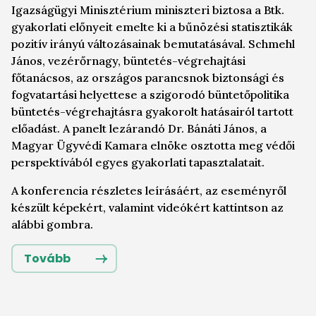
Igazságügyi Minisztérium miniszteri biztosa a Btk.
gyakorlati előnyeit emelte ki a bűnözési statisztikák
pozitív irányú változásainak bemutatásával. Schmehl
János, vezérőrnagy, büntetés-végrehajtási
főtanácsos, az országos parancsnok biztonsági és
fogvatartási helyettese a szigorodó büntetőpolitika
büntetés-végrehajtásra gyakorolt hatásairól tartott
előadást. A panelt lezárandó Dr. Bánáti János, a
Magyar Ügyvédi Kamara elnöke osztotta meg védői
perspektívából egyes gyakorlati tapasztalatait.
A konferencia részletes leírásáért, az eseményről
készült képekért, valamint videókért kattintson az
alábbi gombra.
Tovább