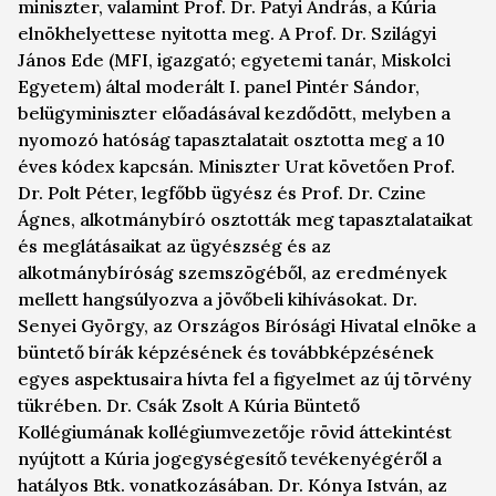
miniszter, valamint Prof. Dr. Patyi András, a Kúria
elnökhelyettese nyitotta meg. A Prof. Dr. Szilágyi
János Ede (MFI, igazgató; egyetemi tanár, Miskolci
Egyetem) által moderált I. panel Pintér Sándor,
belügyminiszter előadásával kezdődött, melyben a
nyomozó hatóság tapasztalatait osztotta meg a 10
éves kódex kapcsán. Miniszter Urat követően Prof.
Dr. Polt Péter, legfőbb ügyész és Prof. Dr. Czine
Ágnes, alkotmánybíró osztották meg tapasztalataikat
és meglátásaikat az ügyészség és az
alkotmánybíróság szemszögéből, az eredmények
mellett hangsúlyozva a jövőbeli kihívásokat. Dr.
Senyei György, az Országos Bírósági Hivatal elnöke a
büntető bírák képzésének és továbbképzésének
egyes aspektusaira hívta fel a figyelmet az új törvény
tükrében. Dr. Csák Zsolt A Kúria Büntető
Kollégiumának kollégiumvezetője rövid áttekintést
nyújtott a Kúria jogegységesítő tevékenyégéről a
hatályos Btk. vonatkozásában. Dr. Kónya István, az