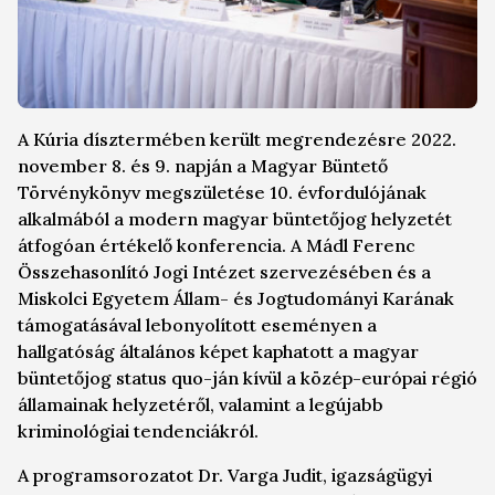
A Kúria dísztermében került megrendezésre 2022.
november 8. és 9. napján a Magyar Büntető
Törvénykönyv megszületése 10. évfordulójának
alkalmából a modern magyar büntetőjog helyzetét
átfogóan értékelő konferencia. A Mádl Ferenc
Összehasonlító Jogi Intézet szervezésében és a
Miskolci Egyetem Állam- és Jogtudományi Karának
támogatásával lebonyolított eseményen a
hallgatóság általános képet kaphatott a magyar
büntetőjog
status quo
-ján kívül a közép-európai régió
államainak helyzetéről, valamint a legújabb
kriminológiai tendenciákról.
A programsorozatot Dr. Varga Judit, igazságügyi