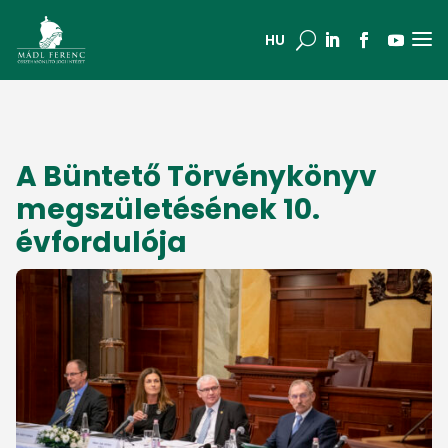
a
U
HU
A Büntető Törvénykönyv
megszületésének 10.
évfordulója