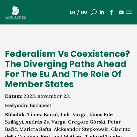
a
U
HU
EN
Federalism Vs Coexistence?
The Diverging Paths Ahead
For The Eu And The Role Of
Member States
Dátum:
2023. november 23.
Helyszín:
Budapest
Előadók:
Tímea Barzó, Judit Varga, János Ede
Szilágyi, András Zs. Varga, Gregorz Górski, Petar
Bačić, Marieta Safta, Aleksander Stępkowski, Giacinto
della Cananea, Bertrand Mathieu, Tudorel Toader,