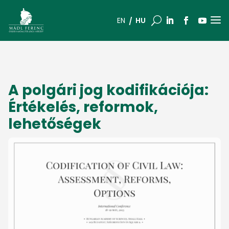
a
U
HU
EN
A polgári jog kodifikációja:
Értékelés, reformok,
lehetőségek