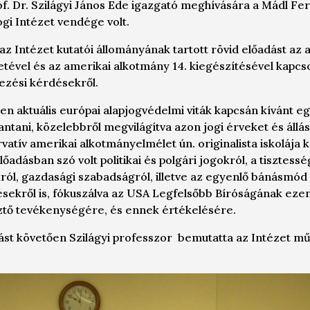
f. Dr. Szilágyi János Ede igazgató meghívására a Mádl Fe
gi Intézet vendége volt.
z Intézet kutatói állományának tartott rövid előadást az
tével és az amerikai alkotmány 14. kiegészítésével kapcs
zési kérdésekről.
en aktuális európai alapjogvédelmi viták kapcsán kívánt e
lantani, közelebbről megvilágítva azon jogi érveket és állá
atív amerikai alkotmányelmélet ún. originalista iskolája 
őadásban szó volt politikai és polgári jogokról, a tisztessé
ról, gazdasági szabadságról, illetve az egyenlő bánásmó
sekről is, fókuszálva az USA Legfelsőbb Bíróságának eze
sztő tevékenységére, és ennek értékelésére.
ást követően Szilágyi professzor bemutatta az Intézet m