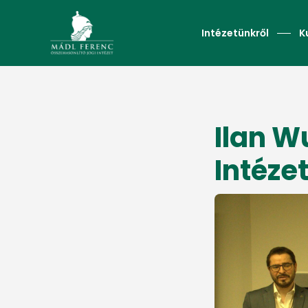
Intézetünkről
K
Ilan W
Intéze