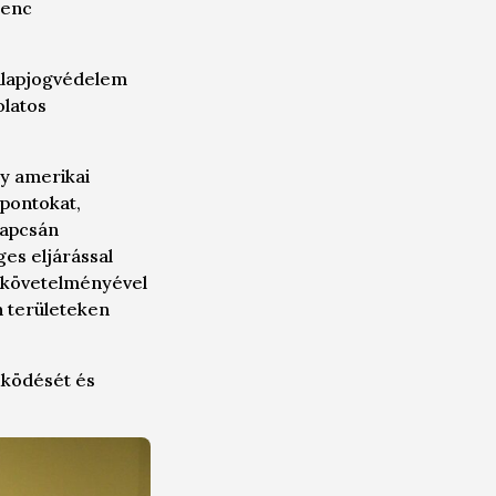
renc
 alapjogvédelem
olatos
gy amerikai
spontokat,
kapcsán
ges eljárással
d követelményével
n területeken
űködését és