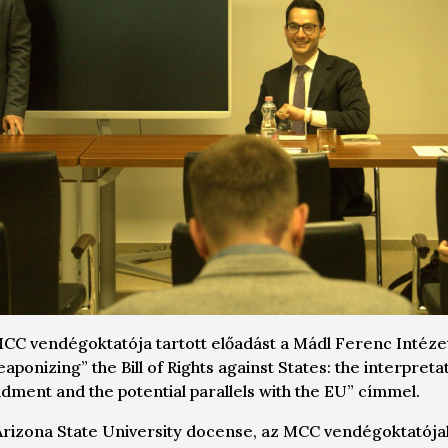
CC vendégoktatója tartott előadást a Mádl Ferenc Intéz
aponizing” the Bill of Rights against States: the interpreta
ment and the potential parallels with the EU” címmel.
Arizona State University docense, az MCC vendégoktatója