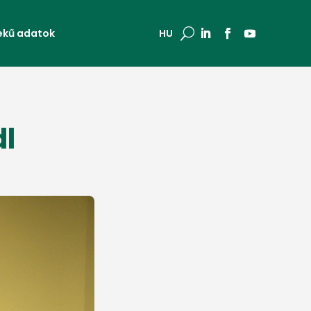
ekű adatok
U
HU
l