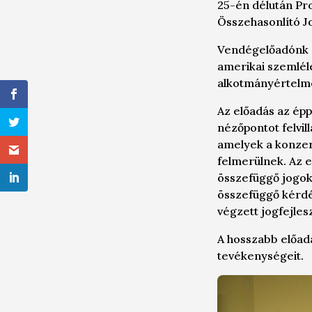
25-én délután Pro
Összehasonlító Jo
Vendégelőadónk a
amerikai szemléle
alkotmányértelme
Az előadás az épp
nézőpontot felvil
amelyek a konzerv
felmerülnek. Az el
összefüggő jogok
összefüggő kérdé
végzett jogfejle
A hosszabb előad
tevékenységeit.