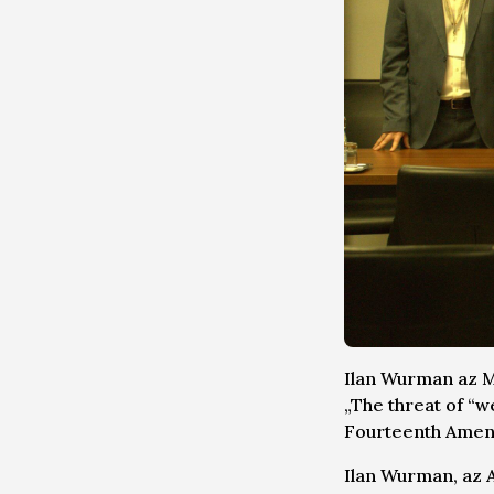
Ilan Wurman az M
„The threat of “we
Fourteenth Amend
Ilan Wurman, az 