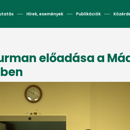
utatás
Hírek, események
Publikációk
Közérd
urman előadása a Mád
tben